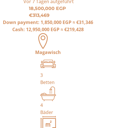
Vor 7 Tagen
aufgeführt
18,500,000 EGP
€313,469
Down payment:
1,850,000 EGP
≈
€31,346
Cash:
12,950,000 EGP
≈
€219,428
Magawisch
3
Betten
4
Bäder