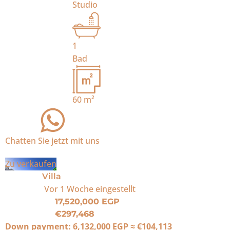
Studio
1
Bad
60
m²
Chatten Sie jetzt mit uns
Zu verkaufen
Villa
Vor 1 Woche
eingestellt
17,520,000 EGP
€297,468
Down payment:
6,132,000 EGP
≈
€104,113