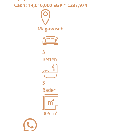
Cash:
14,016,000 EGP
≈
€237,974
Magawisch
3
Betten
3
Bäder
305
m²