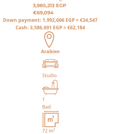
3,985,213 EGP
€69,094
Down payment:
1,992,606 EGP
≈
€34,547
Cash:
3,586,691 EGP
≈
€62,184
Arabien
Studio
1
Bad
72
m²