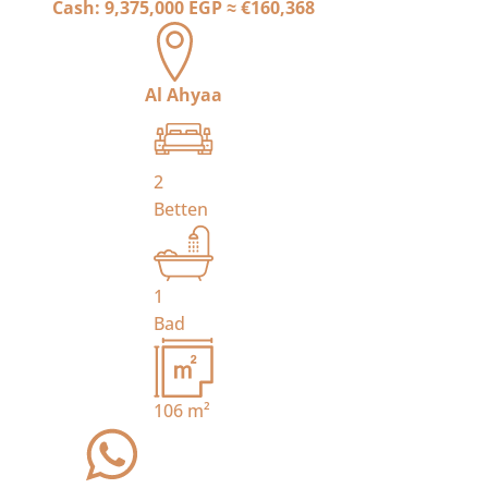
Cash:
9,375,000 EGP
≈
€160,368
Al Ahyaa
2
Betten
1
Bad
106
m²