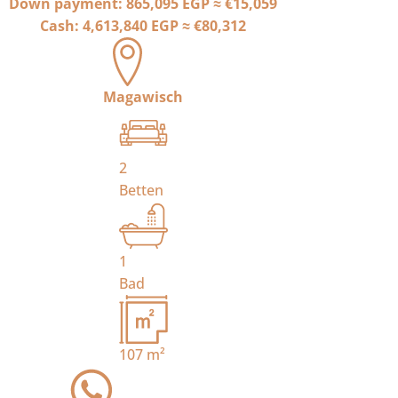
Down payment:
865,095 EGP
≈
€15,059
Cash:
4,613,840 EGP
≈
€80,312
Magawisch
2
Betten
1
Bad
107
m²