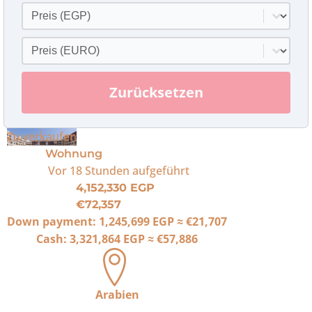
Preis
Inhalt auswählen
Preis Euro
Inhalt auswählen
Zurücksetzen
Zu verkaufen
Wohnung
Vor 18 Stunden
aufgeführt
4,152,330 EGP
€72,357
Down payment:
1,245,699 EGP
≈
€21,707
Cash:
3,321,864 EGP
≈
€57,886
Arabien