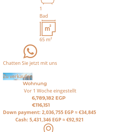
1
Bad
65
m²
Chatten Sie jetzt mit uns
Zu verkaufen
Wohnung
Vor 1 Woche
eingestellt
6,789,182 EGP
€116,151
Down payment:
2,036,755 EGP
≈
€34,845
Cash:
5,431,346 EGP
≈
€92,921