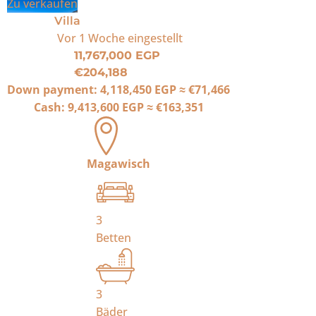
Zu verkaufen
Villa
Vor 1 Woche
eingestellt
11,767,000 EGP
€204,188
Down payment:
4,118,450 EGP
≈
€71,466
Cash:
9,413,600 EGP
≈
€163,351
Magawisch
3
Betten
3
Bäder