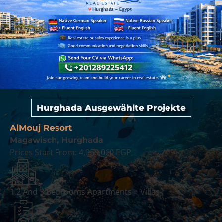
Hurghada Ausgewählte Projekte
AlMouj Resort
Magawisch, Hurghada
Prices Start From:
4,050,060 EGP
1,2 And 3 Bedrooms Apartments + Villas