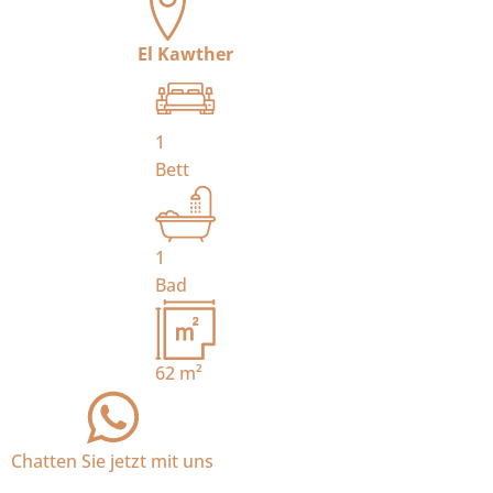
El Kawther
1
Bett
1
Bad
62
m²
Chatten Sie jetzt mit uns