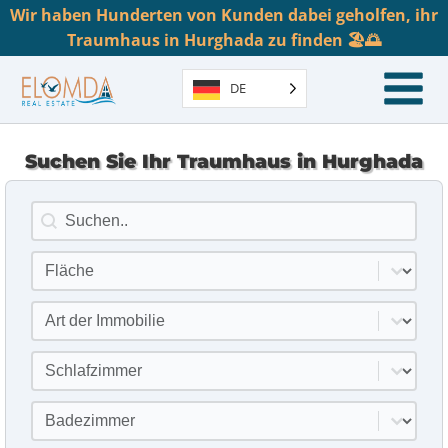
Wir haben Hunderten von Kunden dabei geholfen, ihr
Traumhaus in Hurghada zu finden 🏖️🌅
DE
Suchen Sie Ihr Traumhaus in Hurghada
Suche
Inhalt suchen
Standort
Inhalt auswählen
Art der Immobilie
Inhalt auswählen
Schlafzimmer
Inhalt auswählen
Badezimmer
Inhalt auswählen