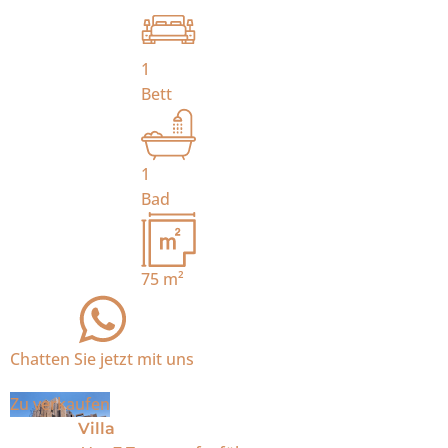
1
Bett
1
Bad
75
m²
Chatten Sie jetzt mit uns
Zu verkaufen
Villa