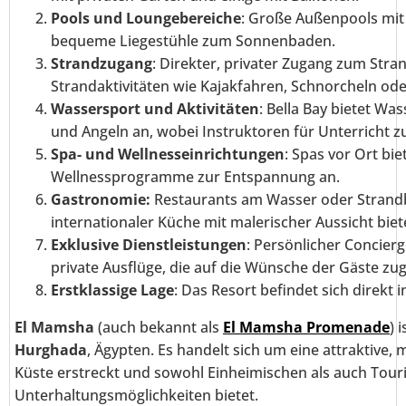
Pools und Loungebereiche
: Große Außenpools mit 
bequeme Liegestühle zum Sonnenbaden.
Strandzugang
: Direkter, privater Zugang zum Str
Strandaktivitäten wie Kajakfahren, Schnorcheln ode
Wassersport und Aktivitäten
: Bella Bay bietet Wa
und Angeln an, wobei Instruktoren für Unterricht z
Spa- und Wellnesseinrichtungen
: Spas vor Ort b
Wellnessprogramme zur Entspannung an.
Gastronomie:
Restaurants am Wasser oder Strandba
internationaler Küche mit malerischer Aussicht biet
Exklusive Dienstleistungen
: Persönlicher Concier
private Ausflüge, die auf die Wünsche der Gäste zug
Erstklassige Lage
: Das Resort befindet sich direkt 
El Mamsha
(auch bekannt als
El Mamsha Promenade
) 
Hurghada
, Ägypten. Es handelt sich um eine attraktive
Küste erstreckt und sowohl Einheimischen als auch Touris
Unterhaltungsmöglichkeiten bietet.