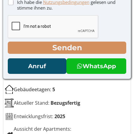
r
K
Ich habe die
Nutzungsbedingungen
gelesen und
l
i
o
stimme ihnen zu.
e
c
n
f
h
t
o
t
r
n
*
o
l
l
Senden
k
ä
s
t
Anruf
WhatsApp
c
h
e
n
Gebäudeetagen:
5
*
Aktueller Stand:
Bezugsfertig
Entwicklungsfrist:
2025
Aussicht der Apartments: