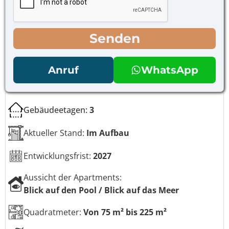
a
*
o
c
l
h
l
r
Senden
k
i
ä
c
s
h
t
t
Anruf
WhatsApp
c
h
e
n
Gebäudeetagen:
3
*
Aktueller Stand:
Im Aufbau
Entwicklungsfrist:
2027
Aussicht der Apartments:
Blick auf den Pool / Blick auf das Meer
Quadratmeter:
Von 75 m² bis 225 m²