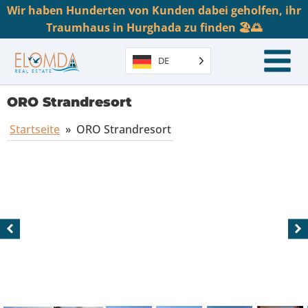
Wir haben Hunderten von Kunden dabei geholfen, ihr
Traumhaus in Hurghada zu finden 🏖️🌅
DE
ORO Strandresort
Startseite
»
ORO Strandresort