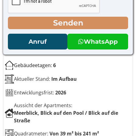
*
o
o
n
l
t
l
r
Senden
k
o
ä
l
s
l
t
Anruf
WhatsApp
k
c
ä
h
s
e
t
n
Gebäudeetagen:
6
c
*
h
Aktueller Stand:
Im Aufbau
e
n
N
Entwicklungsfrist:
2026
a
c
Aussicht der Apartments:
h
Meerblick, Blick auf den Pool / Blick auf die
r
i
Straße
c
h
Quadratmeter:
Von 39 m² bis 241 m²