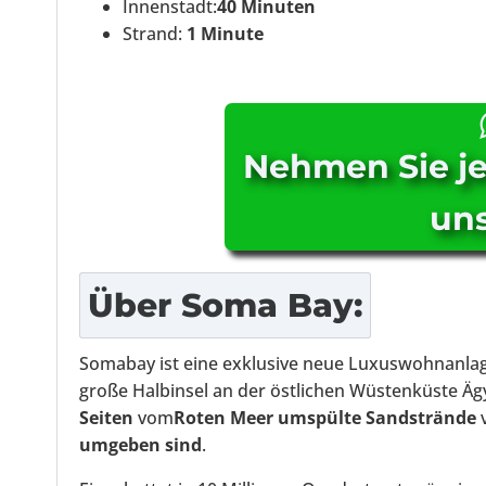
Innenstadt:
40 Minuten
Strand:
1 Minute
Nehmen Sie je
uns
Über
Soma Bay
:
Somabay ist eine exklusive neue Luxuswohnanlage
große Halbinsel an der östlichen Wüstenküste Ägy
Seiten
vom
Roten Meer umspülte Sandstrände
v
umgeben sind
.