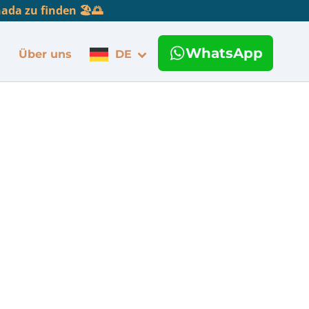
da zu finden 🏖️🌅
WhatsApp
g
Über uns
DE