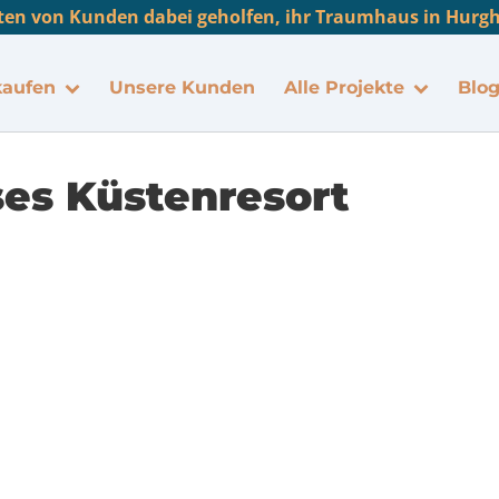
en von Kunden dabei geholfen, ihr Traumhaus in Hurgha
kaufen
Unsere Kunden
Alle Projekte
Blo
ses Küstenresort