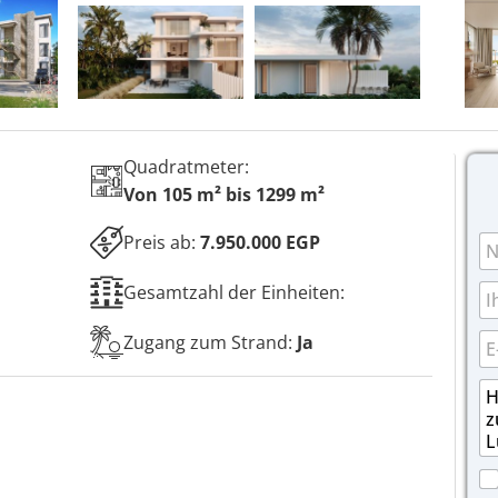
Quadratmeter:
Von 105 m² bis 1299 m²
N
Preis ab:
7.950.000 EGP
a
m
T
Gesamtzahl der Einheiten:
e
e
*
l
E
Zugang zum Strand:
Ja
e
-
f
M
E
N
o
a
-
a
n
i
M
c
l
a
h
*
i
r
K
l
i