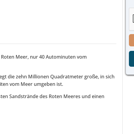
o
T
c
n
e
h
t
l
t
r
e
*
o
f
l
o
l
n
k
N
ä
a
s
m
m Roten Meer, nur 40 Autominuten vom
t
e
c
h
e
iegt die zehn Millionen Quadratmeter große, in sich
n
iten vom Meer umgeben ist.
*
nsten Sandstrände des Roten Meeres und einen