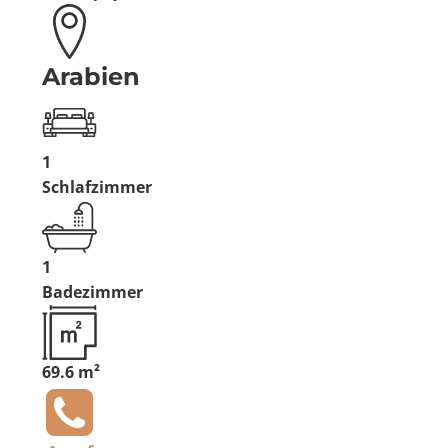
Arabien
1
Schlafzimmer
1
Badezimmer
69.6 m²