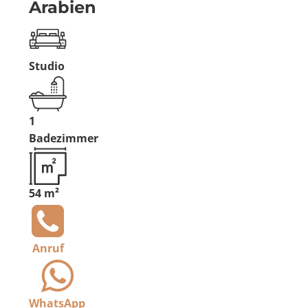
Arabien
Studio
1
Badezimmer
54 m²
Anruf
WhatsApp