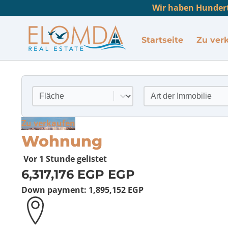
Wir haben Hundert
Startseite
Zu ver
Standort
Art der Immobilie
Inhalt auswählen
Inhalt auswählen
Zu verkaufen
Wohnung
Vor 1 Stunde
gelistet
6,317,176 EGP
EGP
Down payment:
1,895,152 EGP