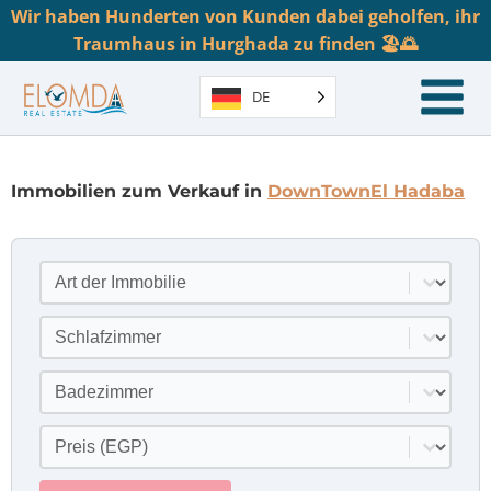
Wir haben Hunderten von Kunden dabei geholfen, ihr
Traumhaus in Hurghada zu finden 🏖️🌅
DE
Immobilien zum Verkauf in
DownTown
El Hadaba
Art der Immobilie
Inhalt auswählen
Schlafzimmer
Inhalt auswählen
Badezimmer
Inhalt auswählen
Preis
Inhalt auswählen