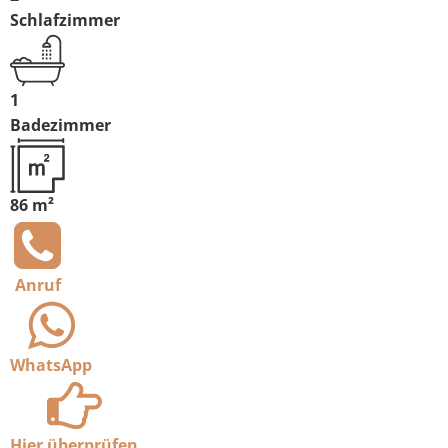
Schlafzimmer
1
Badezimmer
86 m²
Anruf
WhatsApp
Hier überprüfen