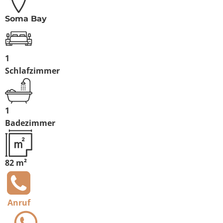
Soma Bay
1
Schlafzimmer
1
Badezimmer
82 m²
Anruf