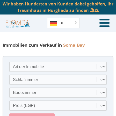
Wir haben Hunderten von Kunden dabei geholfen, ihr
Traumhaus in Hurghada zu finden 🏖️🌅
DE
Immobilien zum Verkauf in
Soma Bay
Art der Immobilie
Inhalt auswählen
Schlafzimmer
Inhalt auswählen
Badezimmer
Inhalt auswählen
Preis
Inhalt auswählen