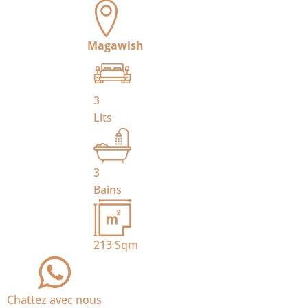
Magawish
3
Lits
3
Bains
213
Sqm
Chattez avec nous