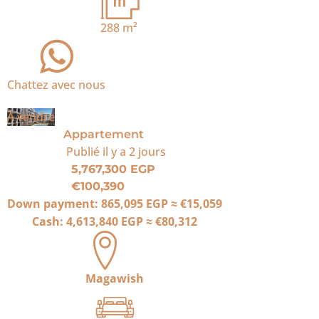
288
m²
Chattez avec nous
À vendre
Appartement
Publié
il y a 2 jours
5,767,300 EGP
€100,390
Down payment:
865,095 EGP
≈
€15,059
Cash:
4,613,840 EGP
≈
€80,312
Magawish