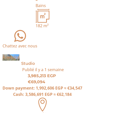
Bains
182
m²
Chattez avec nous
À vendre
Studio
Publié
il y a 1 semaine
3,985,213 EGP
€69,094
Down payment:
1,992,606 EGP
≈
€34,547
Cash:
3,586,691 EGP
≈
€62,184