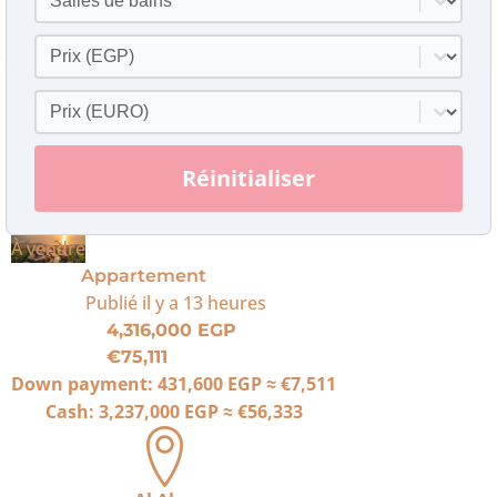
Prix
Sélectionner le contenu
Prix en euros
Sélectionner le contenu
Réinitialiser
À vendre
Appartement
Publié
il y a 13 heures
4,316,000 EGP
€75,111
Down payment:
431,600 EGP
≈
€7,511
Cash:
3,237,000 EGP
≈
€56,333