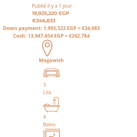
Publié
il y a 1 jour
19,925,220 EGP
€346,833
Down payment:
1,992,522 EGP
≈
€34,683
Cash:
13,947,654 EGP
≈
€242,784
Magawish
3
Lits
4
Bains