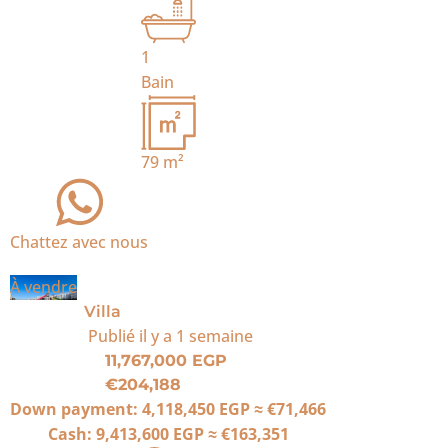
1
Bain
79
m²
Chattez avec nous
À vendre
Villa
Publié
il y a 1 semaine
11,767,000 EGP
€204,188
Down payment:
4,118,450 EGP
≈
€71,466
Cash:
9,413,600 EGP
≈
€163,351