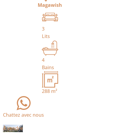
Magawish
3
Lits
4
Bains
288
m²
Chattez avec nous
À vendre