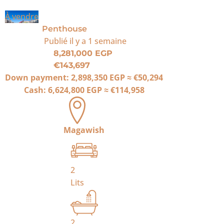
À vendre
Penthouse
Publié
il y a 1 semaine
8,281,000 EGP
€143,697
Down payment:
2,898,350 EGP
≈
€50,294
Cash:
6,624,800 EGP
≈
€114,958
Magawish
2
Lits
2