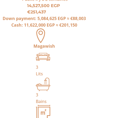
14,527,500 EGP
€251,437
Down payment:
5,084,625 EGP
≈
€88,003
Cash:
11,622,000 EGP
≈
€201,150
Magawish
3
Lits
3
Bains