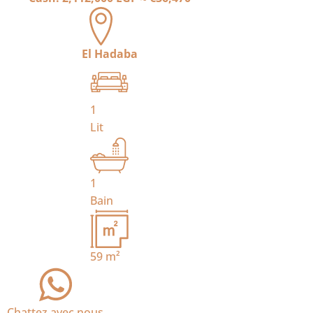
El Hadaba
1
Lit
1
Bain
59
m²
Chattez avec nous