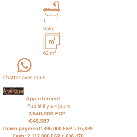
1
Bain
62
m²
Chattez avec nous
À vendre
Appartement
Publié
il y a 4 jours
2,640,000 EGP
€45,587
Down payment:
396,000 EGP
≈
€6,839
Cash:
2,112,000 EGP
≈
€36,470