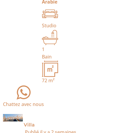
Arabie
Studio
1
Bain
72
m²
Chattez avec nous
À vendre
Villa
Publié
il y a 2 semaines