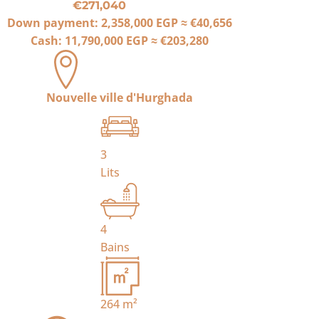
€271,040
Down payment:
2,358,000 EGP
≈
€40,656
Cash:
11,790,000 EGP
≈
€203,280
Nouvelle ville d'Hurghada
3
Lits
4
Bains
264
m²