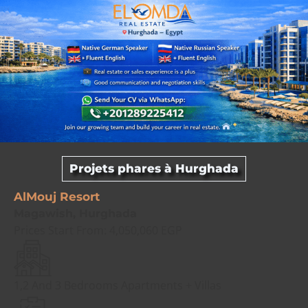
Projets phares à Hurghada
AlMouj Resort
Magawish, Hurghada
Prices Start From:
4,050,060 EGP
1,2 And 3 Bedrooms Apartments + Villas