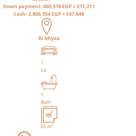
Down payment:
660,318 EGP
≈
€11,211
Cash:
2,806,354 EGP
≈
€47,648
Al Ahyaa
1
Lit
1
Bain
65
m²