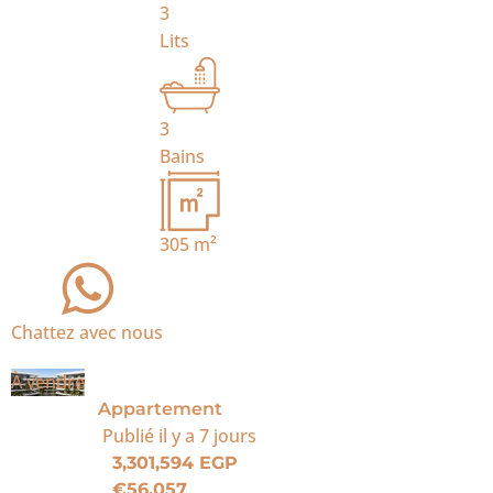
3
Lits
3
Bains
305
m²
Chattez avec nous
À vendre
Appartement
Publié
il y a 7 jours
3,301,594 EGP
€56,057