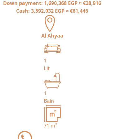
Down payment:
1,690,368 EGP
≈
€28,916
Cash:
3,592,032 EGP
≈
€61,446
Al Ahyaa
1
Lit
1
Bain
71
m²