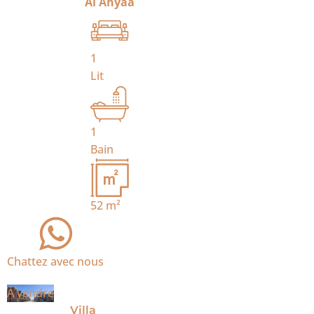
Al Ahyaa
1
Lit
1
Bain
52
m²
Chattez avec nous
À vendre
Villa