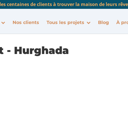
es centaines de clients à trouver la maison de leurs rêve
Nos clients
Tous les projets
Blog
À pr
t - Hurghada