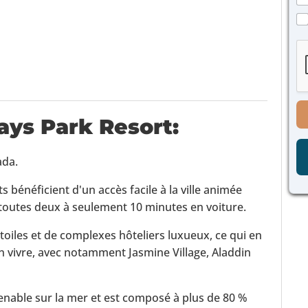
s
e
e
p
a
C
l
h
g
a
*
o
e
s
n
*
e
e
s
E
à
-
c
m
o
a
ays Park Resort
:
c
i
h
l
e
N
ada.
r
o
*
m
 bénéficient d'un accès facile à la ville animée
 toutes deux à seulement 10 minutes en voiture.
toiles et de complexes hôteliers luxueux, ce qui en
bon vivre, avec notamment Jasmine Village, Aladdin
enable sur la mer et est composé à plus de 80 %