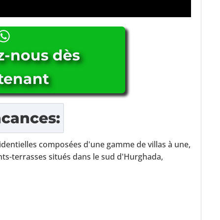
z-nous dès
tenant
acances
:
identielles composées d'une gamme de villas à une,
nts-terrasses situés dans le sud d'Hurghada,