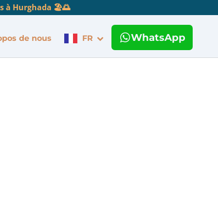
s à Hurghada 🏖️🌅
WhatsApp
opos de nous
FR