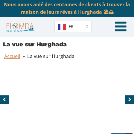
Nous avons aidé des centaines de clients à trouver la
maison de leurs rêves à Hurghada 🏖️🌅
FR
La vue sur Hurghada
Accueil
»
La vue sur Hurghada