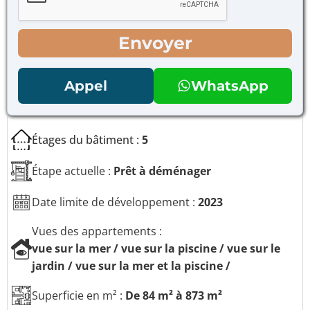
r
à
p
c
o
o
Envoyer
u
c
r
h
l
e
e
Appel
WhatsApp
r
s
*
m
e
s
Étages du bâtiment :
5
s
a
Étape actuelle :
Prêt à déménager
g
e
s
Date limite de développement :
2023
t
é
Vues des appartements :
l
vue sur la mer / vue sur la piscine / vue sur le
é
p
jardin / vue sur la mer et la piscine /
h
o
Superficie en m² :
De 84 m² à 873 m²
n