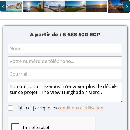
À partir de :
6 688 500 EGP
N
o
m
T
*
é
l
C
C
é
a
o
p
s
u
M
h
e
r
e
o
s
r
s
n
à
i
s
e
c
e
a
C
J'ai lu et j'accepte les
conditions d'utilisation.
o
l
g
a
c
*
e
s
h
*
e
e
s