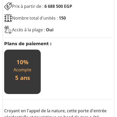
i
Prix à partir de :
6 688 500 EGP
q
u
e
Nombre total d'unités :
150
s
Accès à la plage :
Oui
Plans de paiement :
10%
Acompte
5 ans
Croyant en l'appel de la nature, cette porte d'entrée