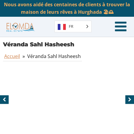
Nous avons aidé des centaines de clients à trouver la
maison de leurs rêves à Hurghada 🏖️🌅
FR
Véranda Sahl Hasheesh
Accueil
»
Véranda Sahl Hasheesh