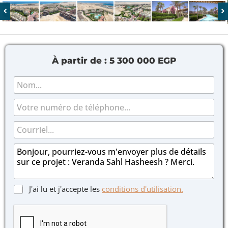
À partir de :
5 300 000 EGP
N
o
m
T
*
é
l
C
é
o
p
u
M
h
r
e
o
r
s
n
i
s
e
e
a
C
C
J'ai lu et j'accepte les
conditions d'utilisation.
l
g
a
a
*
e
s
s
*
e
e
s
s