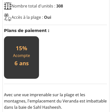
g
e
Nombre total d'unités :
308
Accès à la plage :
Oui
Plans de paiement :
15%
Acompte
6 ans
Avec une vue imprenable sur la plage et les
montagnes, l'emplacement du Veranda est imbattable
dans la baie de Sahl Hasheesh.