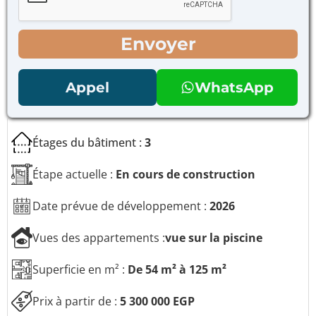
à
à
c
c
o
o
Envoyer
c
c
h
h
e
e
Appel
WhatsApp
r
r
p
*
o
u
Étages du bâtiment :
3
r
l
e
Étape actuelle :
En cours de construction
n
o
Date prévue de développement :
2026
m
d
u
Vues des appartements :
vue sur la piscine
m
e
Superficie en m² :
De 54 m² à 125 m²
s
s
Prix à partir de :
5 300 000 EGP
a