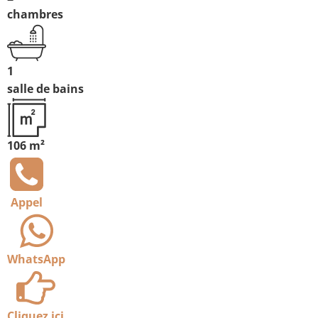
chambres
1
salle de bains
106 m²
Appel
WhatsApp
Cliquez ici