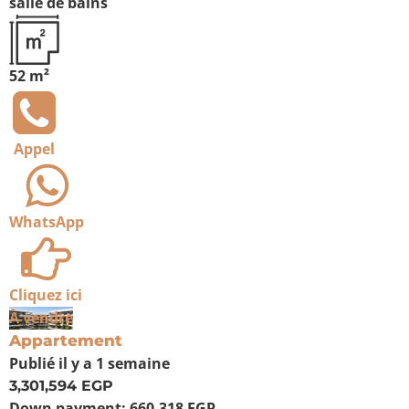
salle de bains
52 m²
Appel
WhatsApp
Cliquez ici
À vendre
Appartement
Publié
il y a 1 semaine
3,301,594 EGP
Down payment:
660,318 EGP