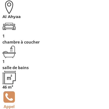
Al Ahyaa
1
chambre à coucher
1
salle de bains
46 m²
Appel