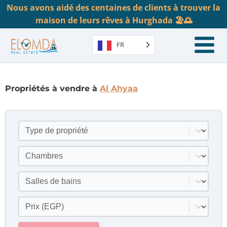
Nous avons aidé des centaines de clients à trouver la
maison de leurs rêves à Hurghada 🏖️🌅
FR
Propriétés à vendre à
Al Ahyaa
Type de propriété
Sélectionner le contenu
Chambres
Sélectionner le contenu
Salles de bains
Sélectionner le contenu
Prix
Sélectionner le contenu