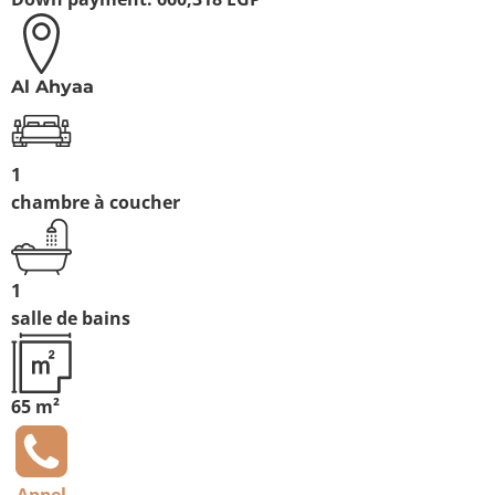
Al Ahyaa
1
chambre à coucher
1
salle de bains
65 m²