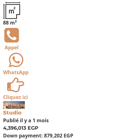
88 m²
Appel
WhatsApp
Cliquez ici
À vendre
Studio
Publié
il y a 1 mois
4,396,013 EGP
Down payment:
879,202 EGP