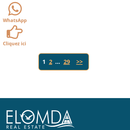
WhatsApp
Cliquez ici
1
2
…
29
>>