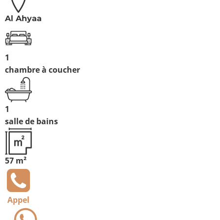
Al Ahyaa
1
chambre à coucher
1
salle de bains
57 m²
Appel