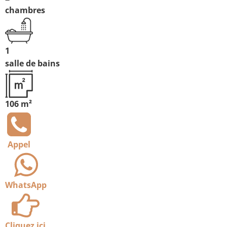
chambres
1
salle de bains
106 m²
Appel
WhatsApp
Cliquez ici