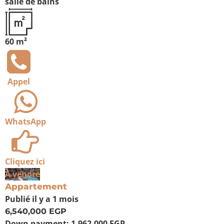
salle de bains
60 m²
Appel
WhatsApp
Cliquez ici
À vendre
Appartement
Publié
il y a 1 mois
6,540,000 EGP
Down payment:
1,962,000 EGP