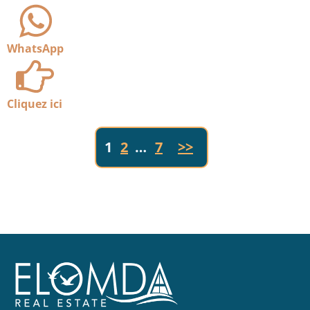
WhatsApp
Cliquez ici
1
2
…
7
>>