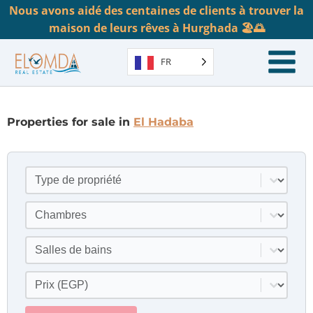
Nous avons aidé des centaines de clients à trouver la
maison de leurs rêves à Hurghada 🏖️🌅
FR
Properties for sale in
El Hadaba
Type de propriété
Sélectionner le contenu
Chambres
Sélectionner le contenu
Salles de bains
Sélectionner le contenu
Prix
Sélectionner le contenu