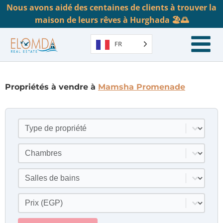
Nous avons aidé des centaines de clients à trouver la
maison de leurs rêves à Hurghada 🏖️🌅
FR
Propriétés à vendre à
Mamsha Promenade
Type de propriété
Sélectionner le contenu
Chambres
Sélectionner le contenu
Salles de bains
Sélectionner le contenu
Prix
Sélectionner le contenu