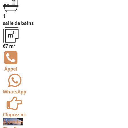
1
salle de bains
67 m²
Appel
WhatsApp
Cliquez ici
À vendre