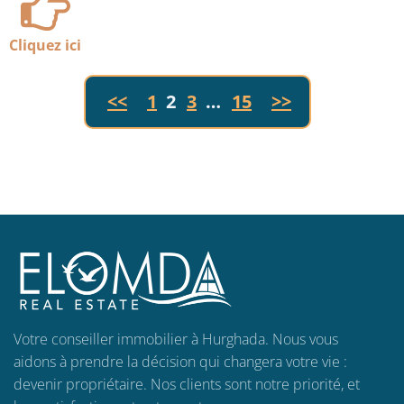
Cliquez ici
<<
1
2
3
…
15
>>
Votre conseiller immobilier à Hurghada. Nous vous
aidons à prendre la décision qui changera votre vie :
devenir propriétaire. Nos clients sont notre priorité, et