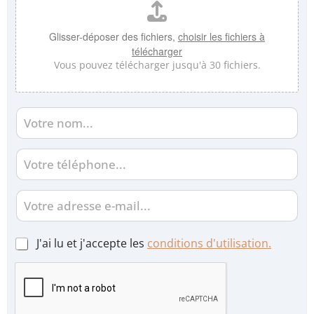
d
*
*
e
l
Glisser-déposer des fichiers,
choisir les fichiers à
a
télécharger
p
Vous pouvez télécharger jusqu'à 30 fichiers.
r
o
p
N
r
o
i
m
é
*
T
t
é
é
l
*
é
C
p
o
h
u
o
r
C
J'ai lu et j'accepte les
conditions d'utilisation.
n
r
a
e
i
s
*
e
e
l
s
à