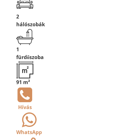
2
hálószobák
1
fürdőszoba
91 m²
Hívás
WhatsApp