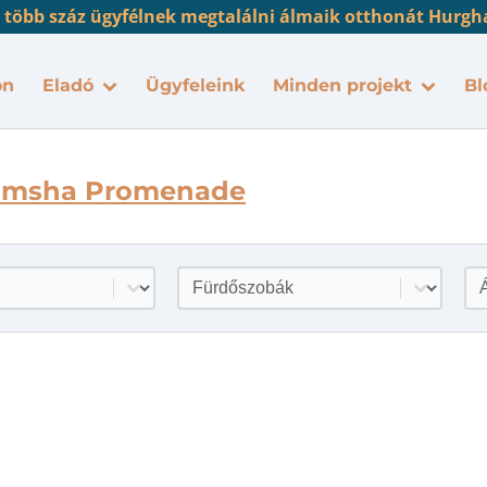
 több száz ügyfélnek megtalálni álmaik otthonát Hurgh
on
Eladó
Ügyfeleink
Minden projekt
Bl
msha Promenade
k
Fürdőszobák
Ár
álasztása
Tartalom kiválasztása
Ta