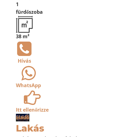
1
fürdőszoba
38 m²
Hívás
WhatsApp
Itt ellenőrizze
Eladó
Lakás