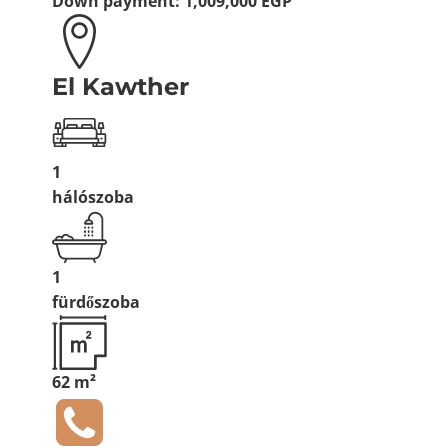
Down payment:
1,009,000 EGP
El Kawther
1
hálószoba
1
fürdőszoba
62 m²