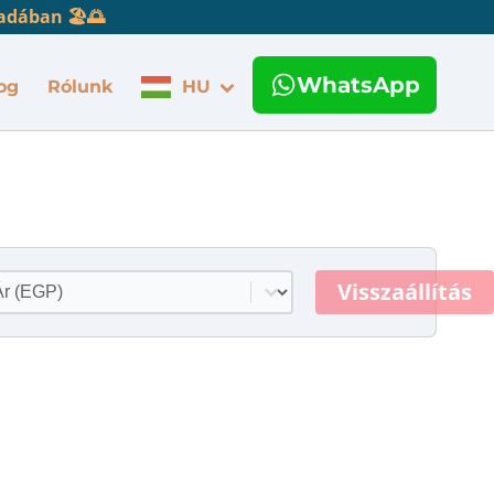
adában 🏖️🌅
WhatsApp
og
Rólunk
HU
rtalom kiválasztása
Visszaállítás