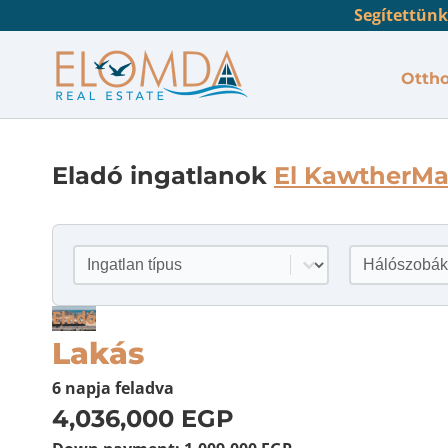
Segítettünk
Otth
Eladó ingatlanok
El Kawther
Ma
Ingatlan típus
Hálószobá
Tartalom kiválasztása
Tartalom kiv
Eladó
Lakás
6 napja
feladva
4,036,000 EGP