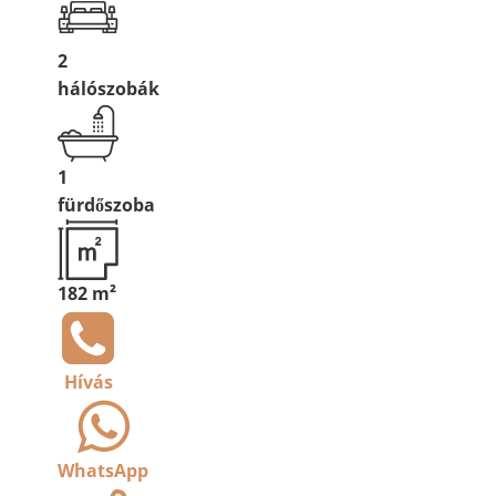
2
hálószobák
1
fürdőszoba
182 m²
Hívás
WhatsApp