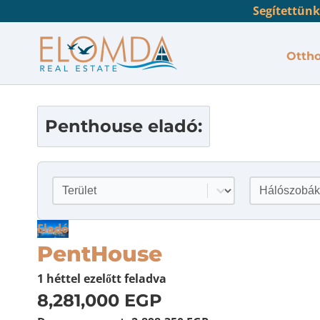
Segítettünk
Otth
Penthouse
eladó:
Helyszín
Hálószobá
Tartalom kiválasztása
Tartalom kiv
Eladó
PentHouse
1 héttel ezelőtt
feladva
8,281,000 EGP