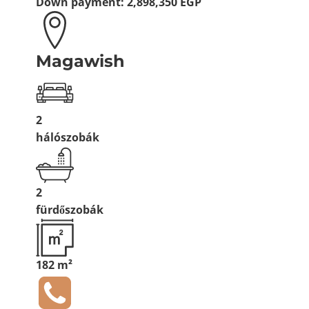
Down payment:
2,898,350 EGP
Magawish
2
hálószobák
2
fürdőszobák
182 m²