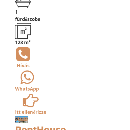
1
fürdőszoba
128 m²
Hívás
WhatsApp
Itt ellenőrizze
Eladó
PentHouse