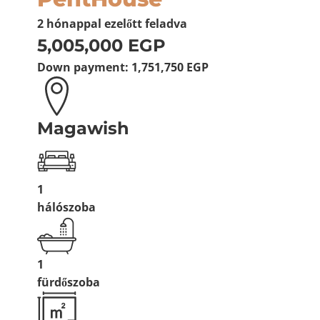
2 hónappal ezelőtt
feladva
5,005,000 EGP
Down payment:
1,751,750 EGP
Magawish
1
hálószoba
1
fürdőszoba