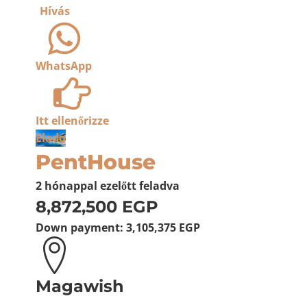
Hívás
WhatsApp
Itt ellenőrizze
Eladó
PentHouse
2 hónappal ezelőtt
feladva
8,872,500 EGP
Down payment:
3,105,375 EGP
Magawish