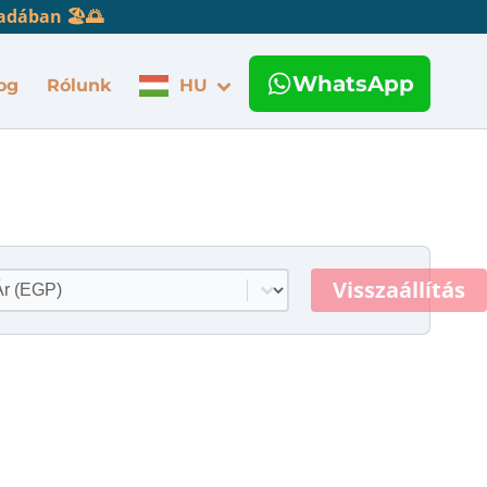
adában 🏖️🌅
WhatsApp
og
Rólunk
HU
rtalom kiválasztása
Visszaállítás