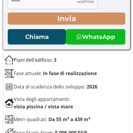
*
M
l
e
e
s
d
Invia
s
i
a
c
g
o
Chiama
WhatsApp
g
n
i
t
o
r
o
Piani dell'edificio:
3
l
l
o
Fase attuale:
In fase di realizzazione
*
Data di scadenza dello sviluppo:
2026
Vista degli appartamenti:
vista piscina / vista mare
Metri quadrati:
Da 55 m² a 439 m²
Price Starts From:
5,005,000 EGP