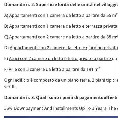
Domanda n. 2: Superficie lorda delle unità nel villaggi
A)
Appartamenti con 1 camera da letto
a partire da 55 m²
B)
Appartamenti con 1 camera da letto e terrazza privata
C)
Appartamenti con 2 camere da letto
a partire da 88 m²
D)
Appartamenti con 2 camere da letto e giardino privato
E)
Attici con 2 camere da letto e tetto privato a partire
da
F)
Ville con 3 camere da letto a partire
da 191 m²
Ogni edificio è composto da un piano terra, 2 piani tipici 
verdi.
Domanda n. 3: Quali sono i piani di pagamento
offerti
35% Downpayment And Installments Up To 3 Years. The Ap