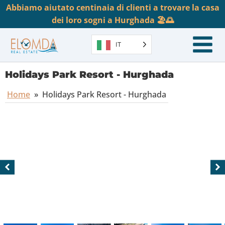
Abbiamo aiutato centinaia di clienti a trovare la casa
dei loro sogni a Hurghada 🏖️🌅
IT
Holidays Park Resort - Hurghada
Home
»
Holidays Park Resort - Hurghada