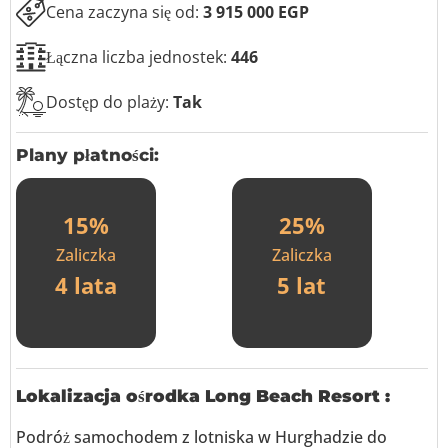
n
Cena zaczyna się od:
3 915 000 EGP
Łączna liczba jednostek:
446
Dostęp do plaży:
Tak
Plany płatności:
15%
25%
Zaliczka
Zaliczka
4 lata
5 lat
Lokalizacja ośrodka Long Beach Resort
:
Podróż samochodem z lotniska w Hurghadzie do