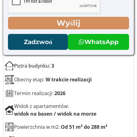
*
y
y
b
b
o
o
r
Wyślij
r
u
u
a
*
d
Zadzwoń
WhatsApp
r
e
s
u
Piętra budynku:
3
e
-
Obecny etap:
W trakcie realizacji
m
a
i
Termin realizacji:
2026
l
T
Widok z apartamentów:
e
widok na basen / widok na morze
l
e
f
Powierzchnia w m2:
Od 51 m² do 288 m²
o