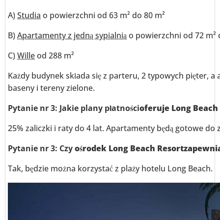
A)
Studia
o powierzchni od 63 m² do 80 m²
B)
Apartamenty z jedną sypialnią
o powierzchni od 72 m² 
C)
Wille
od 288 m²
Każdy budynek składa się z parteru, 2 typowych pięter, 
baseny i tereny zielone.
Pytanie nr 3: Jakie plany płatności
oferuje
Long Beach 
25% zaliczki i raty do 4 lat. Apartamenty będą gotowe do
Pytanie nr 3: Czy
ośrodek Long Beach Resort
zapewni
Tak, będzie można korzystać z plaży hotelu Long Beach.