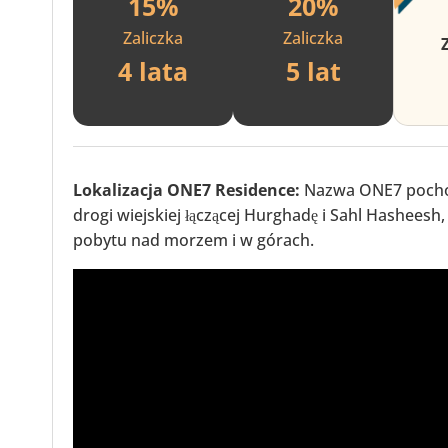
15%
20%
Zaliczka
Zaliczka
4 lata
5 lat
Lokalizacja ONE7 Residence:
Nazwa ONE7 pochodzi
drogi wiejskiej łączącej Hurghadę i Sahl Hashees
pobytu nad morzem i w górach.