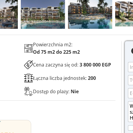
Powierzchnia m2:
Od 75 m2 do 225 m2
I
Cena zaczyna się od:
3 800 000 EGP
m
i
P
T
Łączna liczba jednostek:
200
ę
o
e
i
l
l
E
Dostęp do plaży:
Nie
n
a
e
-
a
w
f
m
W
z
y
o
a
i
w
b
n
i
a
i
o
l
d
s
r
*
o
k
u
P
m
o
N