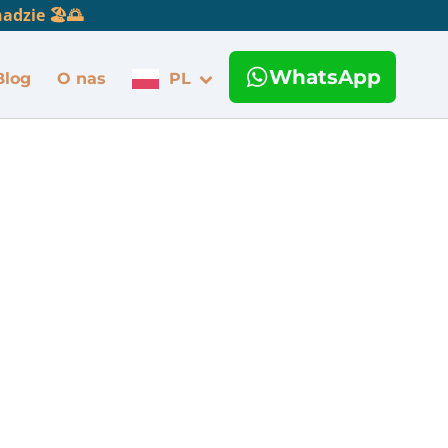
dzie 🏖️🌅
WhatsApp
Blog
O nas
PL