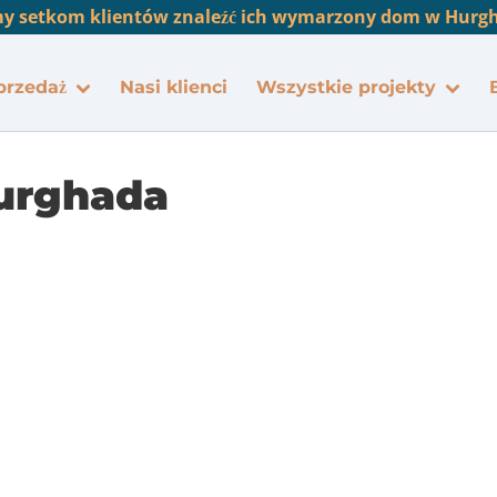
y setkom klientów znaleźć ich wymarzony dom w Hurgha
przedaż
Nasi klienci
Wszystkie projekty
urghada