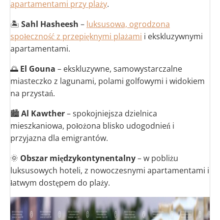
apartamentami przy plaży
.
🏝
Sahl Hasheesh
–
luksusowa, ogrodzona
społeczność z przepięknymi plażami
i ekskluzywnymi
apartamentami.
🌅
El Gouna
– ekskluzywne, samowystarczalne
miasteczko z lagunami, polami golfowymi i widokiem
na przystań.
🏙
Al Kawther
– spokojniejsza dzielnica
mieszkaniowa, położona blisko udogodnień i
przyjazna dla emigrantów.
🌞
Obszar międzykontynentalny
– w pobliżu
luksusowych hoteli, z nowoczesnymi apartamentami i
łatwym dostępem do plaży.