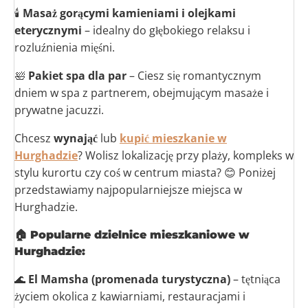
🕯
Masaż gorącymi kamieniami i olejkami
eterycznymi
– idealny do głębokiego relaksu i
rozluźnienia mięśni.
🛀
Pakiet spa dla par
– Ciesz się romantycznym
dniem w spa z partnerem, obejmującym masaże i
prywatne jacuzzi.
Chcesz
wynająć
lub
kupić mieszkanie w
Hurghadzie
? Wolisz lokalizację przy plaży, kompleks w
stylu kurortu czy coś w centrum miasta? 😊 Poniżej
przedstawiamy najpopularniejsze miejsca w
Hurghadzie.
🏠
Popularne dzielnice mieszkaniowe w
Hurghadzie:
🌊
El Mamsha (promenada turystyczna)
– tętniąca
życiem okolica z kawiarniami, restauracjami i