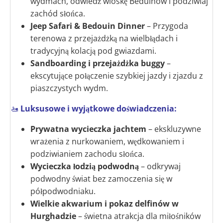
wydmach, odwiedź wioskę Beduinów i podziwiaj
zachód słońca.
Jeep Safari & Bedouin Dinner
– Przygoda
terenowa z przejażdżką na wielbłądach i
tradycyjną kolacją pod gwiazdami.
Sandboarding i przejażdżka buggy
–
ekscytujące połączenie szybkiej jazdy i zjazdu z
piaszczystych wydm.
🚤
Luksusowe i wyjątkowe doświadczenia:
Prywatna wycieczka jachtem
– ekskluzywne
wrażenia z nurkowaniem, wędkowaniem i
podziwianiem zachodu słońca.
Wycieczka łodzią podwodną
– odkrywaj
podwodny świat bez zamoczenia się w
półpodwodniaku.
Wielkie akwarium i pokaz delfinów w
Hurghadzie
– świetna atrakcja dla miłośników