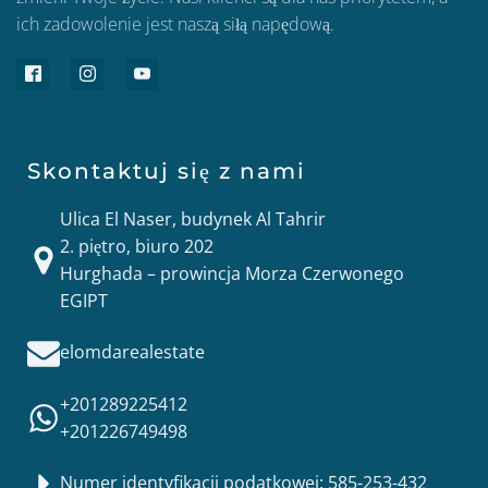
ich zadowolenie jest naszą siłą napędową.
Skontaktuj się z nami
Ulica El Naser, budynek Al Tahrir
2. piętro, biuro 202
Hurghada – prowincja Morza Czerwonego
EGIPT
elomdarealestate
+201289225412
+201226749498
Numer identyfikacji podatkowej: 585-253-432