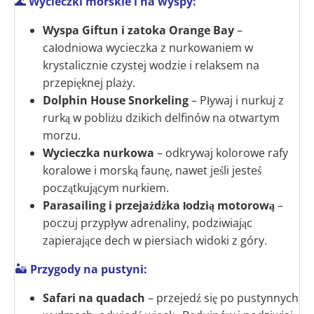
🌊
Wycieczki morskie i na wyspy:
Wyspa Giftun i zatoka Orange Bay
–
całodniowa wycieczka z nurkowaniem w
krystalicznie czystej wodzie i relaksem na
przepięknej plaży.
Dolphin House Snorkeling
– Pływaj i nurkuj z
rurką w pobliżu dzikich delfinów na otwartym
morzu.
Wycieczka nurkowa
– odkrywaj kolorowe rafy
koralowe i morską faunę, nawet jeśli jesteś
początkującym nurkiem.
Parasailing i przejażdżka łodzią motorową
–
poczuj przypływ adrenaliny, podziwiając
zapierające dech w piersiach widoki z góry.
🏜
Przygody na pustyni:
Safari na quadach
– przejedź się po pustynnych