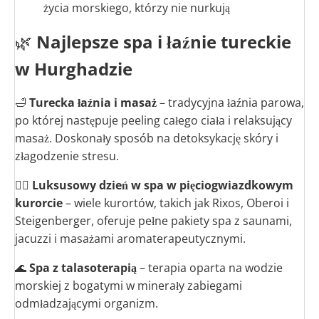
życia morskiego, którzy nie nurkują
🌿
Najlepsze spa i łaźnie tureckie
w Hurghadzie
🛁
Turecka łaźnia i masaż
– tradycyjna łaźnia parowa,
po której następuje peeling całego ciała i relaksujący
masaż. Doskonały sposób na detoksykację skóry i
złagodzenie stresu.
💆‍♀️
Luksusowy dzień w spa w pięciogwiazdkowym
kurorcie
– wiele kurortów, takich jak Rixos, Oberoi i
Steigenberger, oferuje pełne pakiety spa z saunami,
jacuzzi i masażami aromaterapeutycznymi.
🌊
Spa z talasoterapią
– terapia oparta na wodzie
morskiej z bogatymi w minerały zabiegami
odmładzającymi organizm.