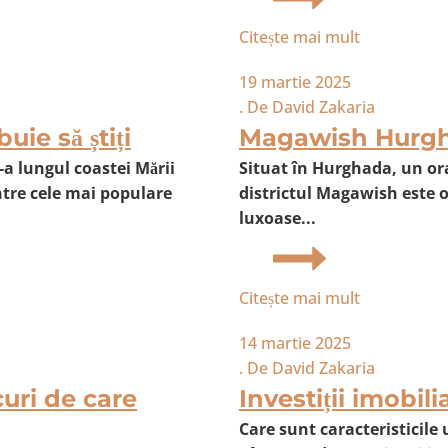
Citește mai mult
19 martie 2025
. De
David Zakaria
ie să știți
Magawish Hurghad
 lungul coastei Mării
Situat în Hurghada, un ora
intre cele mai populare
districtul Magawish este 
luxoase...
Citește mai mult
14 martie 2025
. De
David Zakaria
curi de care
Investiții imobili
Care sunt caracteristicile 