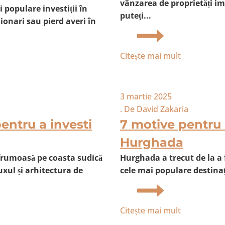
vânzarea de proprietăți im
 populare investiții în
puteți...
ionari sau pierd averi în
Citește mai mult
3 martie 2025
. De
David Zakaria
entru a investi
7 motive pentru a
Hurghada
e frumoasă pe coasta sudică
Hurghada a trecut de la a 
uxul și arhitectura de
cele mai populare destinați
Citește mai mult