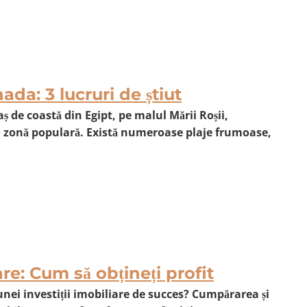
a: 3 lucruri de știut
ș de coastă din Egipt, pe malul Mării Roșii,
o zonă populară. Există numeroase plaje frumoase,
are: Cum să obțineți profit
unei investiții imobiliare de succes? Cumpărarea și