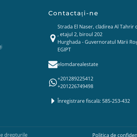
Contactați-ne
Strada El Naser, clădirea Al Tahrir 
, etajul 2, biroul 202
Hurghada - Guvernoratul Mării Roș
ți
EGIPT
elomdarealestate
+201289225412
+201226749498
Înregistrare fiscală: 585-253-432
e drepturile
Politica de confiden