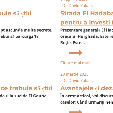
. De
David Zakaria
ie să știți
Strada El Hadaba
pentru a investi
ipt ascunde multe secrete.
Prezentare generală El Had
trebui să parcurgă 18
orașului Hurghada. Este re
Roșie. Este...
Citește mai mult
28 martie 2025
. De
David Zakaria
e trebuie să știți
Avantajele și dez
da și la sud de El Gouna.
În acest articol, voi discu
caselor: Când urmăriți nen