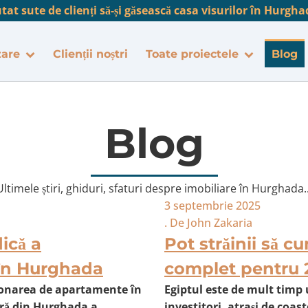
at sute de clienți să-și găsească casa visurilor în Hurgha
zare
Clienții noștri
Toate proiectele
Blog
Blog
Ultimele știri, ghiduri, sfaturi despre imobiliare în Hurghada..
3 septembrie 2025
. De
John Zakaria
ică a
Pot străinii să c
 în Hurghada
complet pentru 
ionarea de apartamente în
Egiptul este de mult timp 
ară din Hurghada a
investitori, atrași de coast