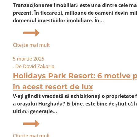
Tranzacționarea imobiliară este una dintre cele mai
prezent. În fiecare zi, milioane de oameni devin mil
domeniul investițiilor imobiliare. În...
Citește mai mult
5 martie 2025
. De
David Zakaria
Holidays Park Resort: 6 motive p
în acest resort de lux
V-ați gândit vreodată să achiziționați o proprietat
a orașului Hurghada? Ei bine, este bine de știut că l
ultimă generație...
Citește mai mult