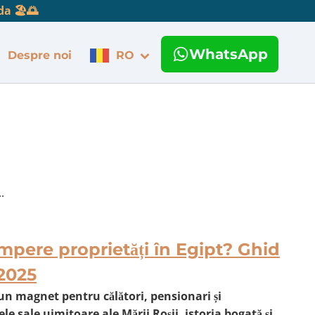
da 🏖️🌅
WhatsApp
Despre noi
RO
.
umpere proprietăți în Egipt? Ghid
2025
un magnet pentru călători, pensionari și
ele sale uimitoare ale Mării Roșii, istoria bogată și