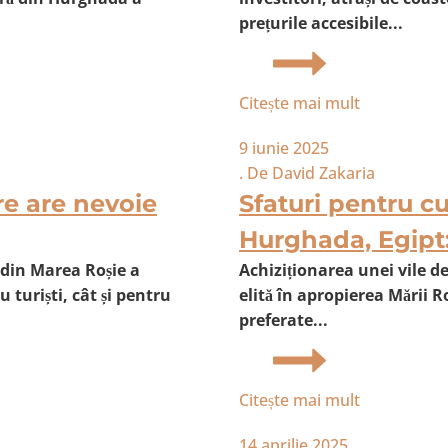
prețurile accesibile...
Citește mai mult
9 iunie 2025
. De
David Zakaria
re are nevoie
Sfaturi pentru c
Hurghada, Egipt
 din Marea Roșie a
Achiziționarea unei vile de
 turiști, cât și pentru
elită în apropierea Mării R
preferate...
Citește mai mult
14 aprilie 2025