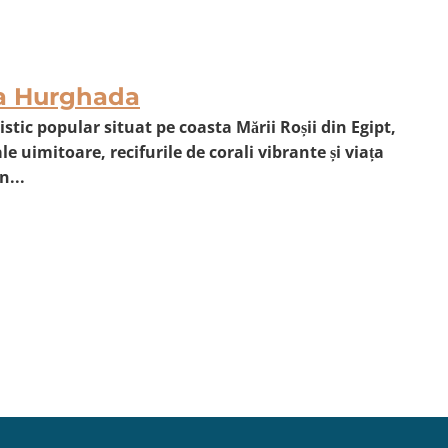
la Hurghada
stic popular situat pe coasta Mării Roșii din Egipt,
e uimitoare, recifurile de corali vibrante și viața
n...