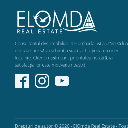
Consultantul dvs. imobiliar în Hurghada. Vă ajutăm să lua
decizia care vă va schimba viața: achiziționarea unei
locuințe. Clienții noștri sunt prioritatea noastră, iar
satisfacția lor este motivația noastră.
Drepturi de autor ©
2026
- ElOmda Real Estate - Toat