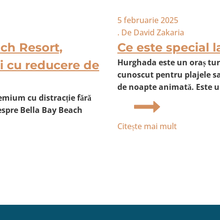
5 februarie 2025
. De
David Zakaria
ach Resort,
Ce este special 
Hurghada este un oraș turi
i cu reducere de
cunoscut pentru plajele sal
de noapte animată. Este u
emium cu distracție fără
despre Bella Bay Beach
Citește mai mult