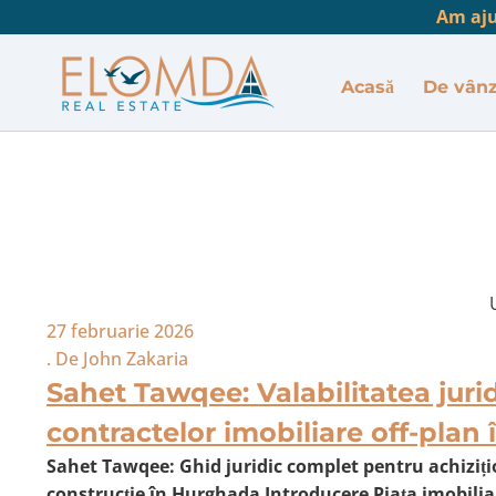
Am ajut
Acasă
De vân
27 februarie 2026
. De
John Zakaria
Sahet Tawqee: Valabilitatea jurid
contractelor imobiliare off-plan
Sahet Tawqee: Ghid juridic complet pentru achiziț
construcție în Hurghada Introducere Piața imobili