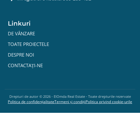
Linkuri
DE VÂNZARE
TOATE PROIECTELE
DESPRE NOI
CONTACTAȚI-NE
Drepturi de autor ©
2026
- ElOmda Real Estate - Toate drepturile rezervate
Politica de confidențialitate
Termeni și condiții
Politica privind cookie-urile