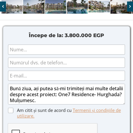
Începe de la:
3.800.000 EGP
N
u
m
T
e
e
*
l
E
e
-
f
m
M
o
a
e
n
i
s
l
a
*
j
C
C
Am citit și sunt de acord cu
Termenii și condițiile de
*
a
ă
utilizare.
s
s
e
u
t
ț