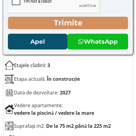
e
e
d
d
e
e
s
Trimite
s
e
e
l
l
e
e
Apel
WhatsApp
c
c
t
t
a
a
r
r
Etajele clădirii:
3
e
e
p
*
Etapa actuală:
În construcție
e
n
t
Data de dezvoltare:
2027
r
u
Vedere apartamente:
n
vedere la piscină / vedere la mare
u
m
e
Suprafață m2:
De la 75 m2 până la 225 m2
l