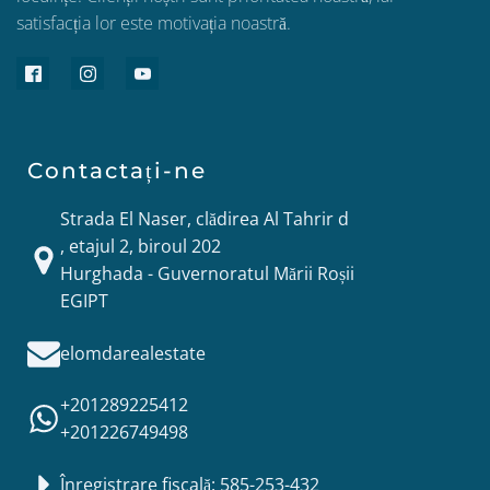
satisfacția lor este motivația noastră.
Contactați-ne
Strada El Naser, clădirea Al Tahrir d
, etajul 2, biroul 202
Hurghada - Guvernoratul Mării Roșii
EGIPT
elomdarealestate
+201289225412
+201226749498
Înregistrare fiscală: 585-253-432