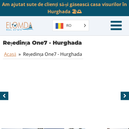
Am ajutat sute de clienți să-și găsească casa visurilor în
Hurghada 🏖️🌅
RO
Reședința One7 - Hurghada
Acasă
»
Reședința One7 - Hurghada