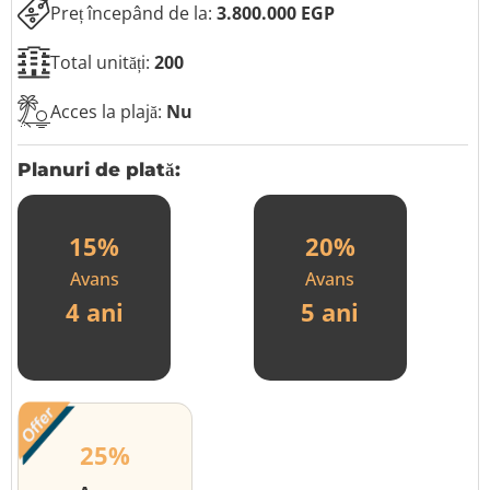
e
Preț începând de la:
3.800.000 EGP
t
e
Total unități:
200
l
e
f
Acces la plajă:
Nu
o
n
u
Planuri de plată:
l
u
i
15%
20%
Avans
Avans
4 ani
5 ani
25%