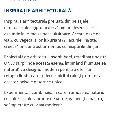
INSPIRAȚIE ARHITECTURALĂ:
Inspirația arhitecturală preluată din peisajele
uimitoare ale Egiptului dezvăluie un deșert care
ascunde în inima sa oaze uluitoare. Aceste oaze de
viață, cu vegetația lor luxuriantă și lacurile liniștite,
creează un contrast armonios cu nisipurile din jur.
Proiectată de arhitectul Joseph Adel, reședința noastră
ONE7 surprinde această esență, îmbinând frumusețea
naturală cu designul modern pentru a oferi un
refugiu liniștit care reflectă spiritul cald și primitor al
acestor peisaje deșertice unice.
Experimentați combinația în care frumusețea naturii,
cu culorile sale vibrante de verde, galben și albastru,
se împletește cu viața modernă.