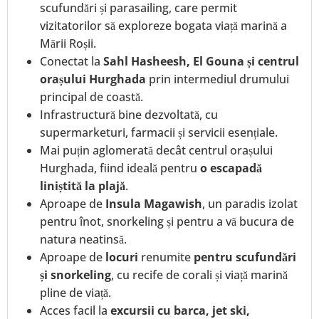
scufundări și parasailing, care permit
vizitatorilor să exploreze bogata viață marină a
Mării Roșii.
Conectat la
Sahl Hasheesh, El Gouna și centrul
orașului Hurghada
prin intermediul drumului
principal de coastă.
Infrastructură bine dezvoltată, cu
supermarketuri, farmacii și servicii esențiale.
Mai puțin aglomerată decât centrul orașului
Hurghada, fiind ideală pentru
o escapadă
liniștită la plajă
.
Aproape de
Insula Magawish
, un paradis izolat
pentru înot, snorkeling și pentru a vă bucura de
natura neatinsă.
Aproape de
locuri
renumite
pentru scufundări
și snorkeling
, cu recife de corali și viață marină
pline de viață.
Acces facil la
excursii cu barca, jet ski,