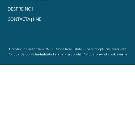
DESPRE NOI
CONTACTAȚI-NE
Drepturi de autor ©
2026
- ElOmda Real Estate - Toate drepturile rezervate
Politica de confidențialitate
Termeni și condiții
Politica privind cookie-urile