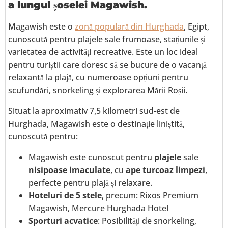
a lungul șoselei Magawish.
Magawish este o
zonă populară din Hurghada
, Egipt,
cunoscută pentru plajele sale frumoase, stațiunile și
varietatea de activități recreative. Este un loc ideal
pentru turiștii care doresc să se bucure de o vacanță
relaxantă la plajă, cu numeroase opțiuni pentru
scufundări, snorkeling și explorarea Mării Roșii.
Situat la aproximativ 7,5 kilometri sud-est de
Hurghada, Magawish este o destinație liniștită,
cunoscută pentru:
Magawish este cunoscut pentru
plajele
sale
nisipoase imaculate
, cu
ape turcoaz limpezi
,
perfecte pentru plajă și relaxare.
Hoteluri de 5 stele
, precum: Rixos Premium
Magawish, Mercure Hurghada Hotel
Sporturi acvatice
: Posibilități de snorkeling,