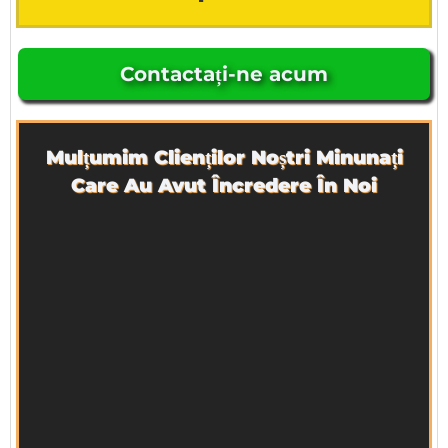
Contactați-ne acum
Mulțumim Clienților Noștri Minunați
Care Au Avut Încredere În Noi