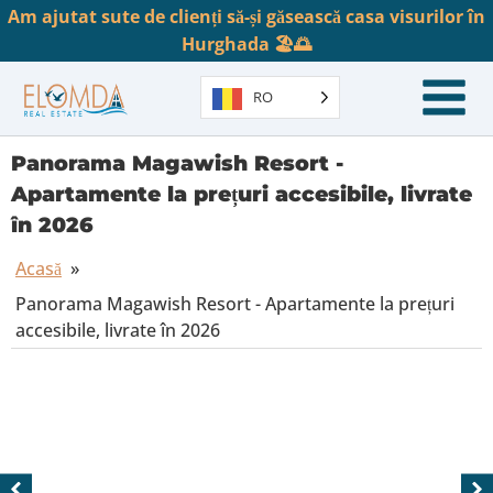
Am ajutat sute de clienți să-și găsească casa visurilor în
Hurghada 🏖️🌅
RO
Panorama Magawish Resort -
Apartamente la prețuri accesibile, livrate
în 2026
Acasă
»
Panorama Magawish Resort - Apartamente la prețuri
accesibile, livrate în 2026