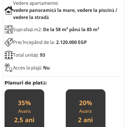
l
Vedere apartamente:
e
vedere panoramică la mare, vedere la piscină /
f
o
vedere la stradă
n
u
Suprafață m2:
De la 58 m² până la 85 m²
l
u
Preț începând de la:
2.120.000 EGP
i
Total unități:
93
Acces la plajă:
Nu
Planuri de plată:
35%
20%
Avans
Avans
2,5 ani
2 ani