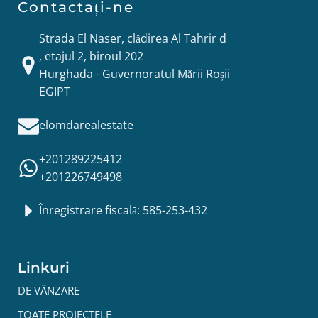
Contactați-ne
Strada El Naser, clădirea Al Tahrir d
, etajul 2, biroul 202
Hurghada - Guvernoratul Mării Roșii
EGIPT
elomdarealestate
+201289225412
+201226749498
Înregistrare fiscală: 585-253-432
Linkuri
DE VÂNZARE
TOATE PROIECTELE