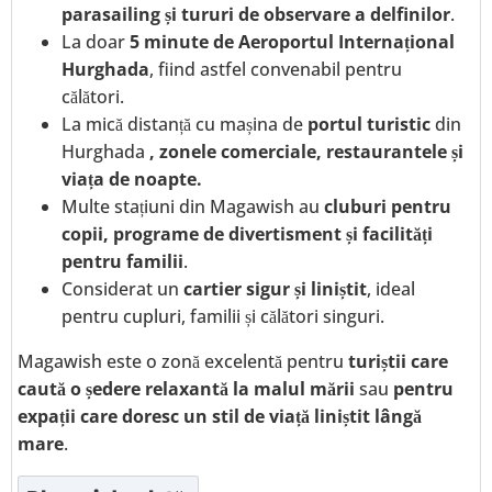
parasailing și tururi de observare a delfinilor
.
La doar
5 minute de Aeroportul Internațional
Hurghada
, fiind astfel convenabil pentru
călători.
La mică distanță cu mașina de
portul turistic
din
Hurghada
, zonele comerciale, restaurantele și
viața de noapte.
Multe stațiuni din Magawish au
cluburi pentru
copii, programe de divertisment și facilități
pentru familii
.
Considerat un
cartier sigur și liniștit
, ideal
pentru cupluri, familii și călători singuri.
Magawish este o zonă excelentă pentru
turiștii care
caută o ședere relaxantă la malul mării
sau
pentru
expații care doresc un stil de viață liniștit lângă
mare
.