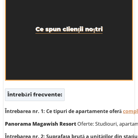
Ce spun clienții noștri
Întrebări frecvente:
Întrebarea nr. 1: Ce tipuri de apartamente oferă
compl
Panorama Magawish Resort
Oferte: Studiouri, apartam
Întrebarea nr. 2: Suprafața brută a unităților din sta