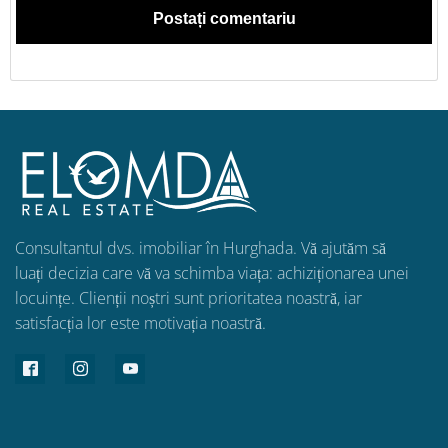
Consultantul dvs. imobiliar în Hurghada. Vă ajutăm să
luați decizia care vă va schimba viața: achiziționarea unei
locuințe. Clienții noștri sunt prioritatea noastră, iar
satisfacția lor este motivația noastră.