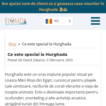
Am ajutat sute de clienți să-și găsească casa visurilor în
Hurghada 🏖️🌅
RO
Blog
»
Ce este special la Hurghada
Ce este special la Hurghada
Postat de
David Zakaria
.
5 februarie 2025
Hurghada este un oraș stațiune popular situat pe
coasta Mării Roșii din Egipt, cunoscut pentru plajele
sale uimitoare, recifurile de corali vibrante și viața de
noapte animată. Este o destinație importantă pentru
scufundări, snorkeling și alte activități acvatice,
atrăgând turiști din întreaga lume.