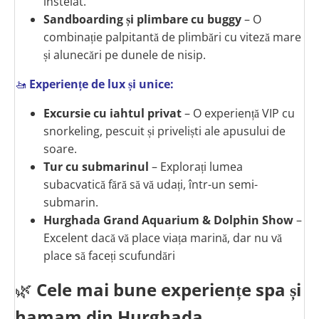
înstelat.
Sandboarding și plimbare cu buggy
– O
combinație palpitantă de plimbări cu viteză mare
și alunecări pe dunele de nisip.
🚤
Experiențe de lux și unice:
Excursie cu iahtul privat
– O experiență VIP cu
snorkeling, pescuit și priveliști ale apusului de
soare.
Tur cu submarinul
– Explorați lumea
subacvatică fără să vă udați, într-un semi-
submarin.
Hurghada Grand Aquarium & Dolphin Show
–
Excelent dacă vă place viața marină, dar nu vă
place să faceți scufundări
🌿
Cele mai bune experiențe spa și
hamam din Hurghada