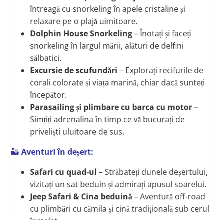
întreagă cu snorkeling în apele cristaline și
relaxare pe o plajă uimitoare.
Dolphin House Snorkeling
– Înotați și faceți
snorkeling în largul mării, alături de delfini
sălbatici.
Excursie de scufundări
– Explorați recifurile de
corali colorate și viața marină, chiar dacă sunteți
începător.
Parasailing și plimbare cu barca cu motor
–
Simțiți adrenalina în timp ce vă bucurați de
priveliști uluitoare de sus.
🏜
Aventuri în deșert:
Safari cu quad-ul
– Străbateți dunele deșertului,
vizitați un sat beduin și admirați apusul soarelui.
Jeep Safari & Cina beduină
– Aventură off-road
cu plimbări cu cămila și cină tradițională sub cerul