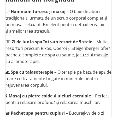
🛁
Hammam turcesc și masaj
– O baie de aburi
tradițională, urmată de un scrub corporal complet și
un masaj relaxant. Excelent pentru detoxifierea pielii
și ameliorarea stresului.
💆‍♀️
Zi de lux la spa într-un resort de 5 stele
– Multe
resorturi precum Rixos, Oberoi și Steigenberger oferă
pachete complete de spa cu saune, jacuzzi și masaje
cu aromoterapie.
🌊
Spa cu talasoterapie
– O terapie pe bază de apă de
mare cu tratamente bogate în minerale pentru
rejuvenarea corpului.
🕯
Masaj cu pietre calde și uleiuri esențiale
– Perfect
pentru relaxare profundă și relaxarea mușchilor.
🛀
Pachet spa pentru cupluri
– Bucurați-vă de o zi