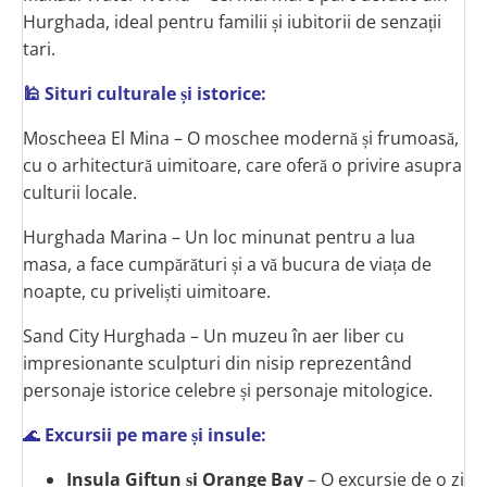
Hurghada, ideal pentru familii și iubitorii de senzații
tari.
🕌 Situri culturale și istorice:
Moscheea El Mina – O moschee modernă și frumoasă,
cu o arhitectură uimitoare, care oferă o privire asupra
culturii locale.
Hurghada Marina – Un loc minunat pentru a lua
masa, a face cumpărături și a vă bucura de viața de
noapte, cu priveliști uimitoare.
Sand City Hurghada – Un muzeu în aer liber cu
impresionante sculpturi din nisip reprezentând
personaje istorice celebre și personaje mitologice.
🌊
Excursii pe mare și insule:
Insula Giftun și Orange Bay
– O excursie de o zi