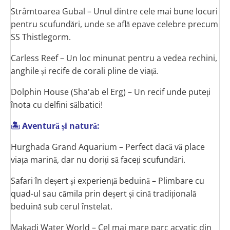
Strâmtoarea Gubal – Unul dintre cele mai bune locuri
pentru scufundări, unde se află epave celebre precum
SS Thistlegorm.
Carless Reef – Un loc minunat pentru a vedea rechini,
anghile și recife de corali pline de viață.
Dolphin House (Sha'ab el Erg) – Un recif unde puteți
înota cu delfini sălbatici!
🏝 Aventură și natură:
Hurghada Grand Aquarium – Perfect dacă vă place
viața marină, dar nu doriți să faceți scufundări.
Safari în deșert și experiență beduină – Plimbare cu
quad-ul sau cămila prin deșert și cină tradițională
beduină sub cerul înstelat.
Makadi Water World – Cel mai mare parc acvatic din