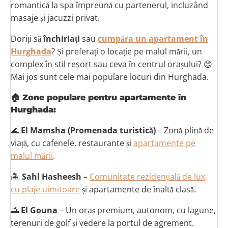
romantică la spa împreună cu partenerul, incluzând
masaje și jacuzzi privat.
Doriți să
închiriați
sau
cumpăra un apartament în
Hurghada
? Și preferați o locație pe malul mării, un
complex în stil resort sau ceva în centrul orașului? 😊
Mai jos sunt cele mai populare locuri din Hurghada.
🏠
Zone populare pentru apartamente în
Hurghada:
🌊
El Mamsha (Promenada turistică)
– Zonă plină de
viață, cu cafenele, restaurante și
apartamente pe
malul mării
.
🏝
Sahl Hasheesh
–
Comunitate rezidențială de lux,
cu plaje uimitoare
și apartamente de înaltă clasă.
🌅
El Gouna
– Un oraș premium, autonom, cu lagune,
terenuri de golf și vedere la portul de agrement.