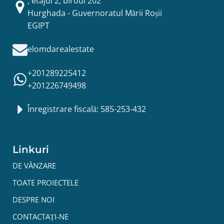
, etajul 2, biroul 202
Hurghada - Guvernoratul Mării Roșii
EGIPT
elomdarealestate
+201289225412
+201226749498
Înregistrare fiscală: 585-253-432
Linkuri
DE VÂNZARE
TOATE PROIECTELE
DESPRE NOI
CONTACTAȚI-NE