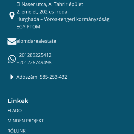
El Naser utca, Al Tahrir épület
2. emelet, 202-es iroda
Hurghada – Vörös-tengeri kormányzóság
EGYIPTOM
elomdarealestate
+201289225412
+201226749498
Adószám: 585-253-432
Linkek
ELADÓ
MINDEN PROJEKT
RÓLUNK