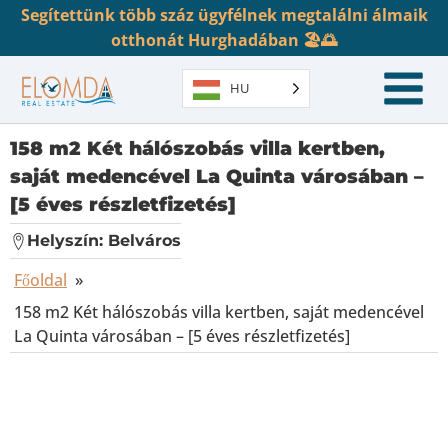
Segítettünk több száz ügyfélnek megtalálni álmaik
otthonát Hurghadában 🏖️🌅
HU
158 m2 Két hálószobás villa kertben,
saját medencével La Quinta városában –
[5 éves részletfizetés]
Helyszín:
Belváros
Főoldal
»
158 m2 Két hálószobás villa kertben, saját medencével
La Quinta városában – [5 éves részletfizetés]