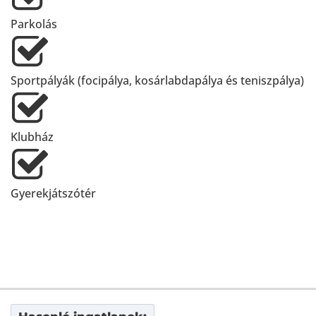
Parkolás
Sportpályák (focipálya, kosárlabdapálya és teniszpálya)
Klubház
Gyerekjátszótér