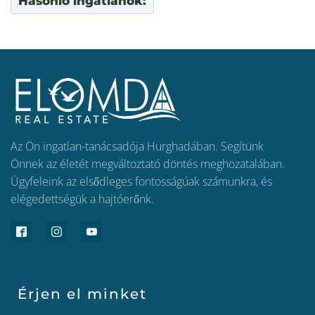
Hasonló ingatlanok:
Az Ön ingatlan-tanácsadója Hurghadában. Segítünk
Önnek az életét megváltoztató döntés meghozatalában.
Ügyfeleink az elsődleges fontosságúak számunkra, és
elégedettségük a hajtóerőnk.
Érjen el minket