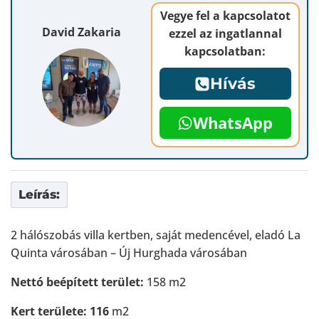
Vegye fel a kapcsolatot
David Zakaria
ezzel az ingatlannal
kapcsolatban:
Hívás
WhatsApp
Leírás:
2 hálószobás villa kertben, saját medencével, eladó La
Quinta városában – Új Hurghada városában
Nettó beépített terület:
158 m2
Kert területe: 116
m2