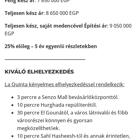
Félig kész ár
: 7 850 000 EGP
Teljesen kész ár
: 8 650 000 EGP
Teljesen kész, saját medencével Építési ár
: 9 050 000
EGP
25% előleg – 5 év egyenlő részletekben
----------------------------------------------------
KIVÁLÓ ELHELYEZKEDÉS
La Quinta kényelmes elhelyezkedéssel rendelkezik:
3 percre a Senzo Mall bevásárlóközponttól.
10 percre Hurghada repülőterétől.
30 percre El Gounától, a város látnivalói és főbb
városrészei könnyen és gyorsan
megközelíthetőek.
10 percre Sahl Hasheesh-től és annak érintetlen,