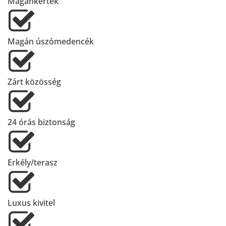
Magánkertek
Magán úszómedencék
Zárt közösség
24 órás biztonság
Erkély/terasz
Luxus kivitel