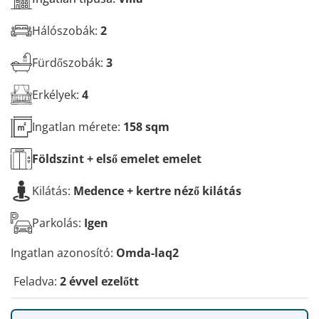
e
t
Hálószobák:
2
e
k
*
Fürdőszobák:
3
Erkélyek:
4
Ingatlan mérete:
158 sqm
Földszint + első emelet
emelet
Kilátás:
Medence + kertre néző kilátás
Parkolás:
Igen
Ingatlan azonosító:
Omda-laq2
Feladva:
2 évvel ezelőtt