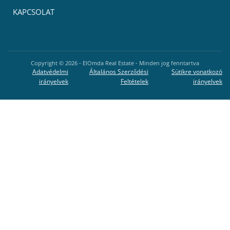
KAPCSOLAT
Copyright ©
2026
- ElOmda Real Estate - Minden jog fenntartva
Adatvédelmi
Általános Szerződési
Sütikre vonatkozó
irányelvek
Feltételek
irányelvek