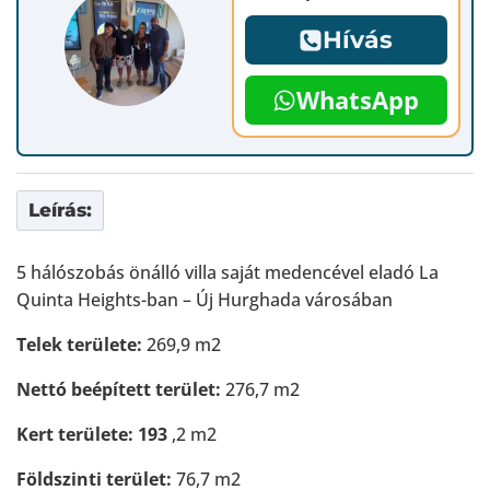
Hívás
WhatsApp
Leírás:
5 hálószobás önálló villa saját medencével eladó La
Quinta Heights-ban – Új Hurghada városában
Telek területe:
269,9 m2
Nettó beépített terület:
276,7 m2
Kert területe: 193
,2 m2
Földszinti terület:
76,7 m2