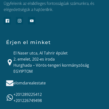
Ügyfeleink az elsődleges fontosságúak számunkra, és
elégedettségük a hajtóerőnk.
Érjen el minket
El Naser utca, Al Tahrir épület
2. emelet, 202-es iroda
Hurghada – Vörös-tengeri kormányzóság
EGYIPTOM
elomdarealestate
+201289225412
+201226749498