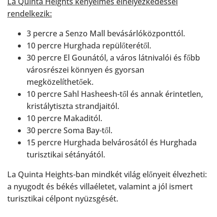
La Quinta Heights kényelmes elhelyezkedéssel
rendelkezik:
3 percre a Senzo Mall bevásárlóközponttól.
10 percre Hurghada repülőterétől.
30 percre El Gounától, a város látnivalói és főbb
városrészei könnyen és gyorsan
megközelíthetőek.
10 percre Sahl Hasheesh-től és annak érintetlen,
kristálytiszta strandjaitól.
10 percre Makaditól.
30 percre Soma Bay-től.
15 percre Hurghada belvárosától és Hurghada
turisztikai sétányától.
La Quinta Heights-ban mindkét világ előnyeit élvezheti:
a nyugodt és békés villaéletet, valamint a jól ismert
turisztikai célpont nyüzsgését.