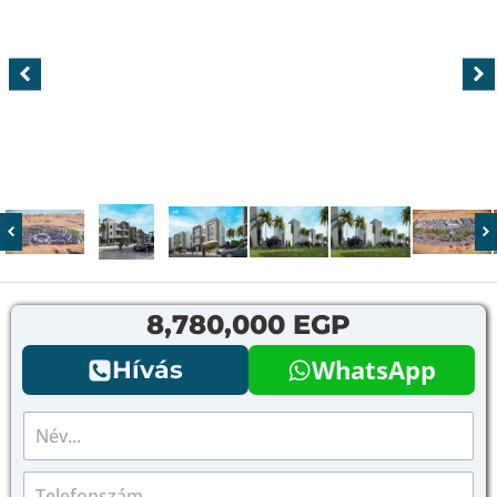
8,780,000 EGP
WhatsApp
Hívás
N
é
v
T
*