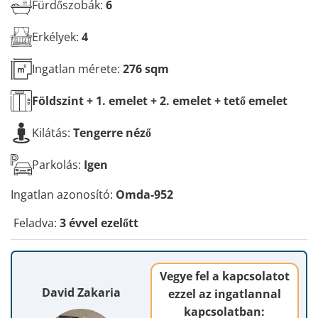
*
Fürdőszobák:
6
Erkélyek:
4
Ingatlan mérete:
276 sqm
Földszint + 1. emelet + 2. emelet + tető
emelet
Kilátás:
Tengerre néző
Parkolás:
Igen
Ingatlan azonosító:
Omda-952
Feladva:
3 évvel ezelőtt
Vegye fel a kapcsolatot
David Zakaria
ezzel az ingatlannal
kapcsolatban: