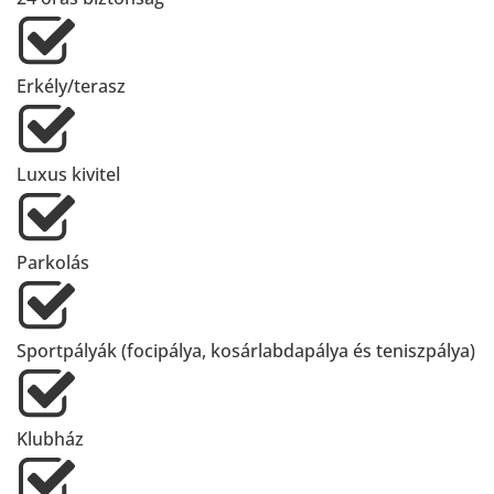
Erkély/terasz
Luxus kivitel
Parkolás
Sportpályák (focipálya, kosárlabdapálya és teniszpálya)
Klubház