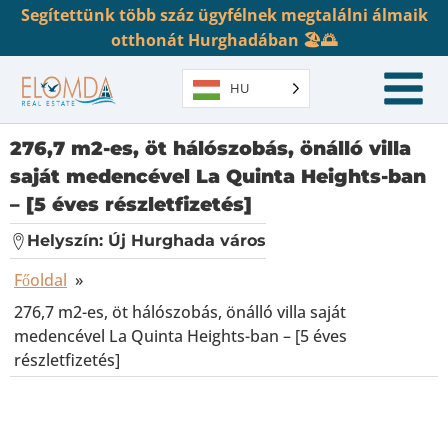
Segítettünk több száz ügyfélnek megtalálni álmaik
otthonát Hurghadában 🏖️🌅
HU
276,7 m2-es, öt hálószobás, önálló villa
saját medencével La Quinta Heights-ban
– [5 éves részletfizetés]
Helyszín:
Új Hurghada város
Főoldal
»
276,7 m2-es, öt hálószobás, önálló villa saját
medencével La Quinta Heights-ban – [5 éves
részletfizetés]