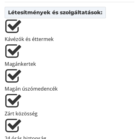
Létesítmények és szolgáltatások:
Kávézók és éttermek
Magánkertek
Magán úszómedencék
Zárt közösség
24 órás biztonság