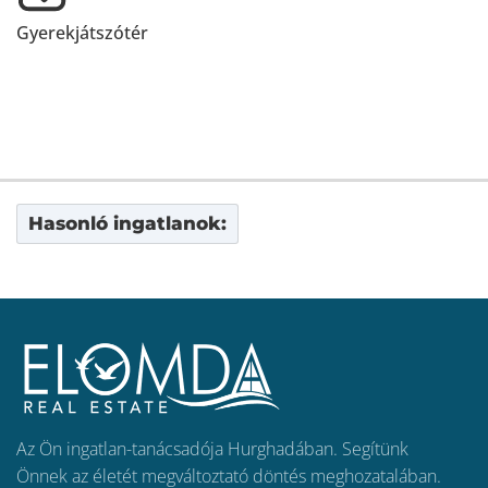
Gyerekjátszótér
Hasonló ingatlanok:
Az Ön ingatlan-tanácsadója Hurghadában. Segítünk
Önnek az életét megváltoztató döntés meghozatalában.