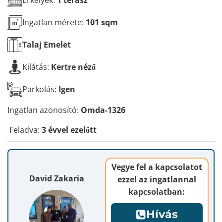
Ingatlan mérete:
101 sqm
Talaj
Emelet
Kilátás:
Kertre néző
Parkolás:
Igen
Ingatlan azonosító:
Omda-1326
Feladva:
3 évvel ezelőtt
Vegye fel a kapcsolatot
David Zakaria
ezzel az ingatlannal
kapcsolatban:
Hívás