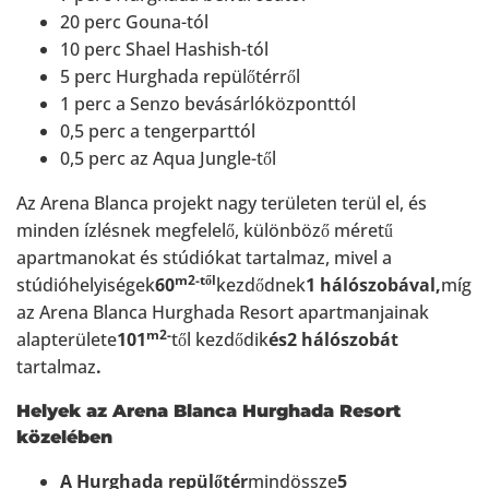
20 perc Gouna-tól
10 perc Shael Hashish-tól
5 perc Hurghada repülőtérről
1 perc a Senzo bevásárlóközponttól
0,5 perc a tengerparttól
0,5 perc az Aqua Jungle-től
Az Arena Blanca projekt nagy területen terül el, és
minden ízlésnek megfelelő, különböző méretű
apartmanokat és stúdiókat tartalmaz, mivel a
m2-től
stúdióhelyiségek
60
kezdődnek
1 hálószobával,
míg
az Arena Blanca Hurghada Resort apartmanjainak
m2-
alapterülete
101
től kezdődik
és
2 hálószobát
tartalmaz
.
Helyek az Arena Blanca Hurghada Resort
közelében
A Hurghada repülőtér
mindössze
5