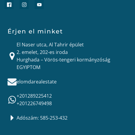
Érjen el minket
El Naser utca, Al Tahrir épület
2. emelet, 202-es iroda
Hurghada – Vörös-tengeri kormányzóság
EGYIPTOM
elomdarealestate
+201289225412
+201226749498
Adószám: 585-253-432