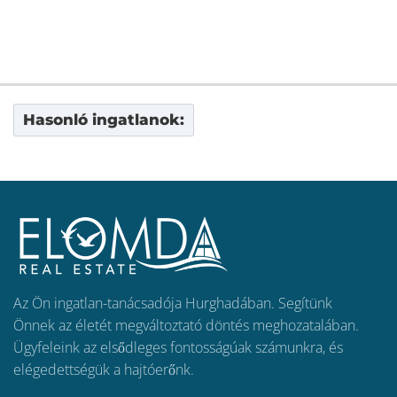
Hasonló ingatlanok:
Az Ön ingatlan-tanácsadója Hurghadában. Segítünk
Önnek az életét megváltoztató döntés meghozatalában.
Ügyfeleink az elsődleges fontosságúak számunkra, és
elégedettségük a hajtóerőnk.