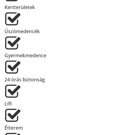
Kertterületek
Úszómedencék
Gyermekmedence
24 órás biztonság
Lift
Étterem