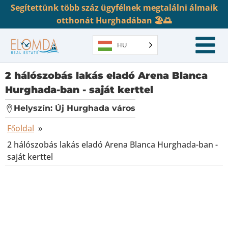
Segítettünk több száz ügyfélnek megtalálni álmaik
otthonát Hurghadában 🏖️🌅
HU
2 hálószobás lakás eladó Arena Blanca
Hurghada-ban - saját kerttel
Helyszín:
Új Hurghada város
Főoldal
»
2 hálószobás lakás eladó Arena Blanca Hurghada-ban -
saját kerttel