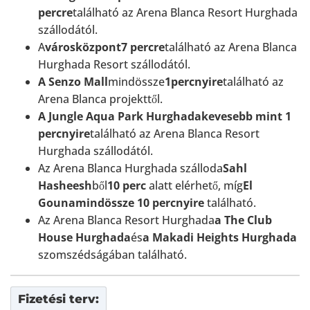
percre
található az Arena Blanca Resort Hurghada
szállodától.
A
városközpont
7 percre
található az Arena Blanca
Hurghada Resort szállodától.
A Senzo Mall
mindössze
1
percnyire
található az
Arena Blanca projekttől.
A Jungle Aqua Park Hurghada
kevesebb mint 1
percnyire
található az Arena Blanca Resort
Hurghada szállodától.
Az Arena Blanca Hurghada szálloda
Sahl
Hasheesh
ből
10 perc
alatt elérhető, míg
El
Gouna
mindössze 10 percnyire
található.
Az Arena Blanca Resort Hurghada
a The Club
House Hurghada
és
a Makadi Heights Hurghada
szomszédságában található.
Fizetési terv: