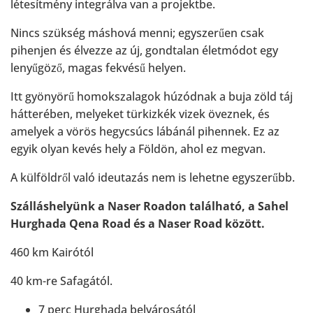
létesítmény integrálva van a projektbe.
Nincs szükség máshová menni; egyszerűen csak
pihenjen és élvezze az új, gondtalan életmódot egy
lenyűgöző, magas fekvésű helyen.
Itt gyönyörű homokszalagok húzódnak a buja zöld táj
hátterében, melyeket türkizkék vizek öveznek, és
amelyek a vörös hegycsúcs lábánál pihennek. Ez az
egyik olyan kevés hely a Földön, ahol ez megvan.
A külföldről való ideutazás nem is lehetne egyszerűbb.
Szálláshelyünk a Naser Roadon található, a Sahel
Hurghada Qena Road és a Naser Road között.
460 km Kairótól
40 km-re Safagától.
7 perc Hurghada belvárosától