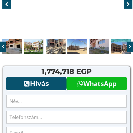
1,774,718 EGP
WhatsApp
Hívás
N
é
v
T
*
e
l
E
e