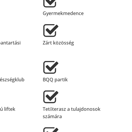
Gyermekmedence
bantartási
Zárt közösség
észségklub
BQQ partik
 liftek
Tetőterasz a tulajdonosok
számára