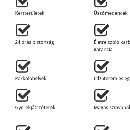
Kertterületek
Úszómedencék
24 órás biztonság
Életre szóló kar
garancia
Parkolóhelyek
Edzőterem és eg
Gyerekjátszóterek
Magas színvonalú