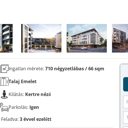
Ingatlan mérete:
710 négyzetlábas / 66 sqm
Talaj
Emelet
Kilátás:
Kertre néző
N
é
Parkolás:
Igen
v
T
*
e
Feladva:
3 évvel ezelőtt
l