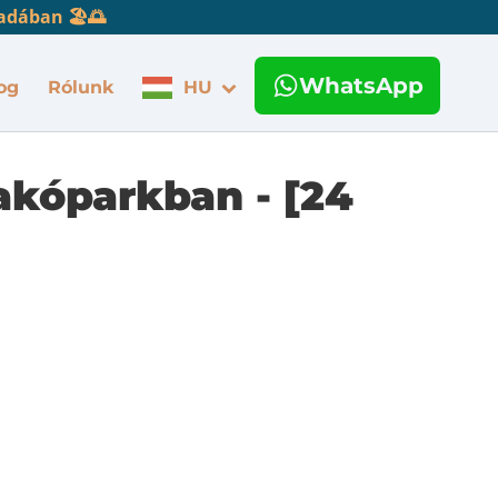
adában 🏖️🌅
WhatsApp
og
Rólunk
HU
akóparkban - [24