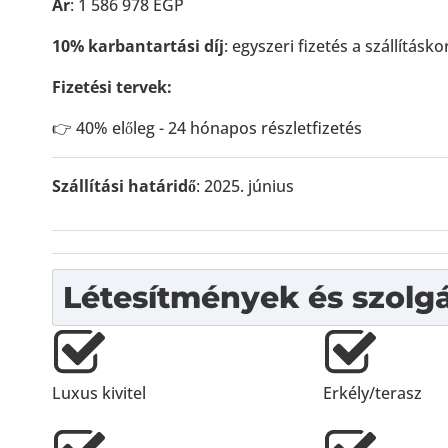
Ár
: 1 586 978 EGP
10% karbantartási díj
: egyszeri fizetés a szállításko
Fizetési tervek:
👉 40% előleg - 24 hónapos részletfizetés
Szállítási határidő
: 2025. június
Létesítmények és szolgá
Luxus kivitel
Erkély/terasz