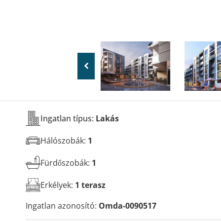
Ingatlan típus:
Lakás
Hálószobák:
1
Fürdőszobák:
1
Erkélyek:
1 terasz
Ingatlan azonosító:
Omda-0090517