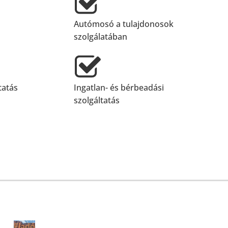
Autómosó a tulajdonosok
szolgálatában
tatás
Ingatlan- és bérbeadási
szolgáltatás
Eladó