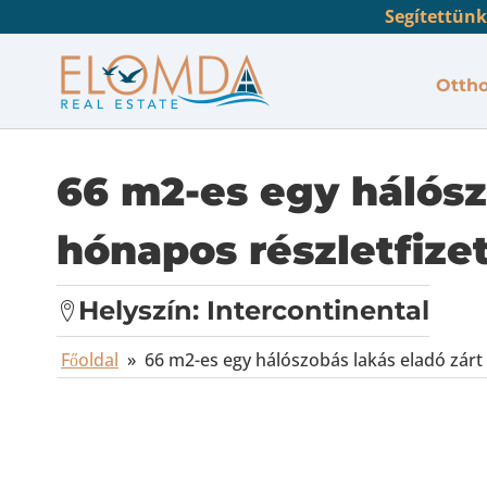
Segítettünk
Otth
66 m2-es egy hálósz
hónapos részletfize
Helyszín:
Intercontinental
Főoldal
»
66 m2-es egy hálószobás lakás eladó zárt 