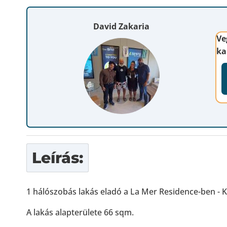
David Zakaria
Ve
ka
Leírás:
1 hálószobás lakás eladó a La Mer Residence-ben - Ke
A lakás alapterülete 66 sqm.