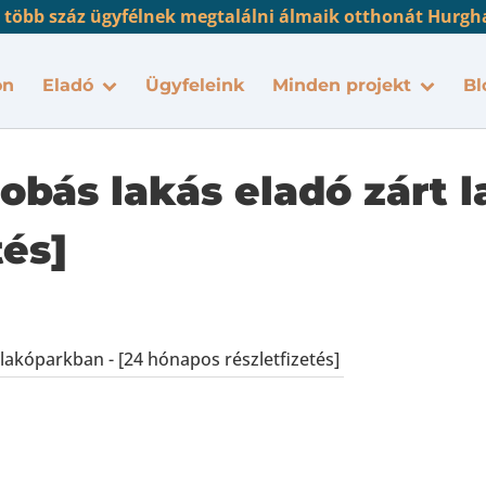
 több száz ügyfélnek megtalálni álmaik otthonát Hurgh
on
Eladó
Ügyfeleink
Minden projekt
Bl
obás lakás eladó zárt l
tés]
lakóparkban - [24 hónapos részletfizetés]