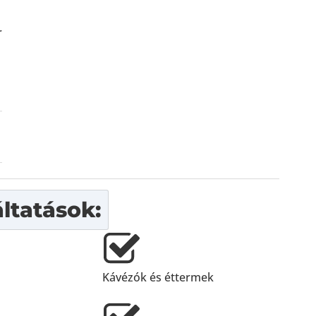
r
ltatások:
Kávézók és éttermek