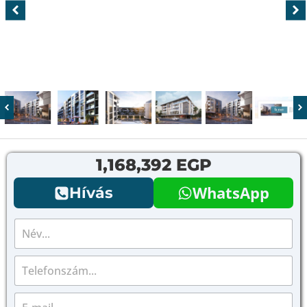
1,168,392 EGP
WhatsApp
Hívás
N
é
v
T
*
e
l
E
e