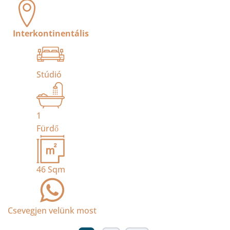
Interkontinentális
Stúdió
1
Fürdő
46
Sqm
Csevegjen velünk most