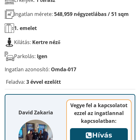
Ingatlan mérete:
548,959 négyzetlábas / 51 sqm
1.
emelet
Kilátás:
Kertre néző
Parkolás:
Igen
Ingatlan azonosító:
Omda-017
Feladva:
3 évvel ezelőtt
Vegye fel a kapcsolatot
David Zakaria
ezzel az ingatlannal
kapcsolatban:
Hívás