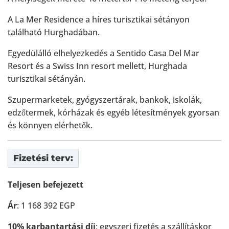
A La Mer Residence a híres turisztikai sétányon
található Hurghadában.
Egyedülálló elhelyezkedés a Sentido Casa Del Mar
Resort és a Swiss Inn resort mellett, Hurghada
turisztikai sétányán.
Szupermarketek, gyógyszertárak, bankok, iskolák,
edzőtermek, kórházak és egyéb létesítmények gyorsan
és könnyen elérhetők.
Fizetési terv:
Teljesen befejezett
Ár
: 1 168 392 EGP
10% karbantartási díj
: egyszeri fizetés a szállításkor