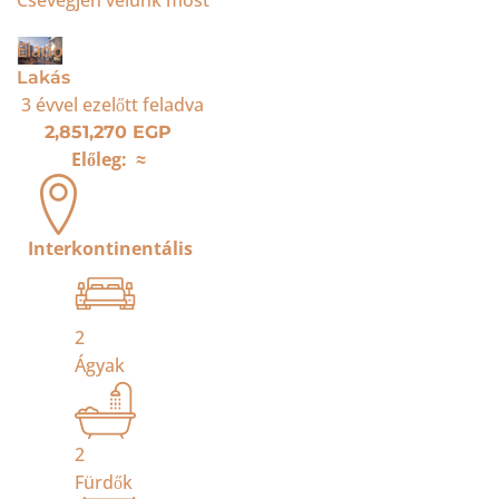
Csevegjen velünk most
Eladó
Lakás
3 évvel ezelőtt
feladva
2,851,270 EGP
Előleg:
≈
Interkontinentális
2
Ágyak
2
Fürdők