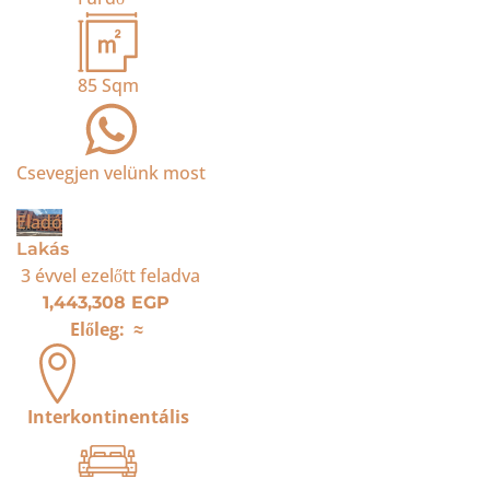
85
Sqm
Csevegjen velünk most
Eladó
Lakás
3 évvel ezelőtt
feladva
1,443,308 EGP
Előleg:
≈
Interkontinentális