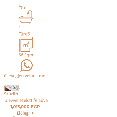
1
Ágy
1
Fürdő
66
Sqm
Csevegjen velünk most
ELADVA
Stúdió
3 évvel ezelőtt
feladva
1,013,000 EGP
Előleg:
≈