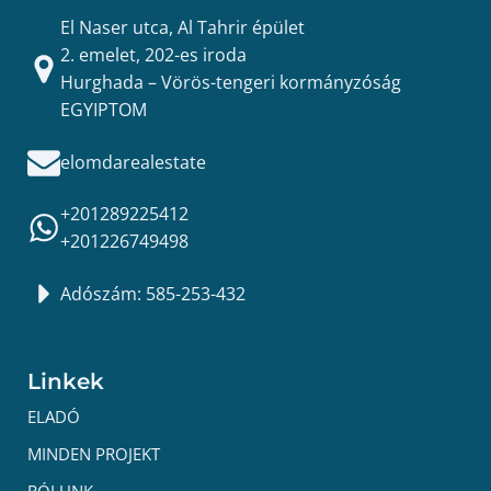
El Naser utca, Al Tahrir épület
2. emelet, 202-es iroda
Hurghada – Vörös-tengeri kormányzóság
EGYIPTOM
elomdarealestate
+201289225412
+201226749498
Adószám: 585-253-432
Linkek
ELADÓ
MINDEN PROJEKT