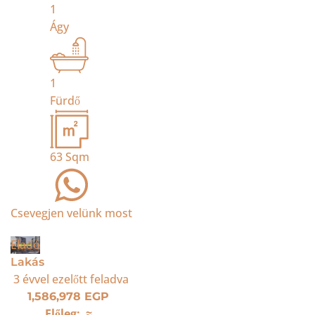
1
Ágy
1
Fürdő
63
Sqm
Csevegjen velünk most
Eladó
Lakás
3 évvel ezelőtt
feladva
1,586,978 EGP
Előleg:
≈