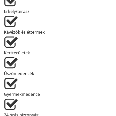
Erkély/terasz
Kávézók és éttermek
Kertterületek
Úszómedencék
Gyermekmedence
24 órás biztonság