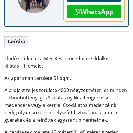
WhatsApp
Leírás:
Eladó stúdió a La Mer Residence-ben - Oldalkerti
kilátás - 1. emelet
Az apartman területe 51 sqm.
A projekt teljes területe 4000 négyzetméter, és minden
otthonból lenyűgöző kilátás nyílik a tengerre, a
medencére vagy a kertre. Csodálatos medencéink
pedig olyan központi helyszínt biztosítanak, ahol a
gyerekek és a felnőttek egyaránt pihenhetnek.
A helyiségek mérete 46 métertől 140 méterig terjed.