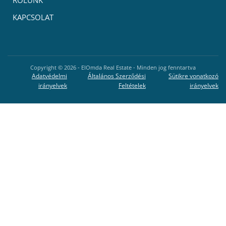
RÓLUNK
KAPCSOLAT
Copyright ©
2026
- ElOmda Real Estate - Minden jog fenntartva
Adatvédelmi
Általános Szerződési
Sütikre vonatkozó
irányelvek
Feltételek
irányelvek