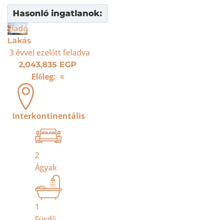
Hasonló ingatlanok:
Eladó
Lakás
3 évvel ezelőtt
feladva
2,043,835 EGP
Előleg:
≈
Interkontinentális
2
Ágyak
1
Fürdő