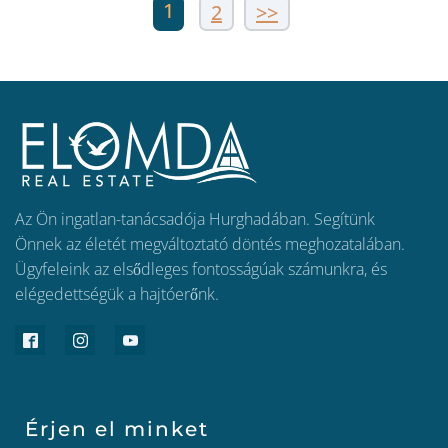
1
2
>>
Az Ön ingatlan-tanácsadója Hurghadában. Segítünk
Önnek az életét megváltoztató döntés meghozatalában.
Ügyfeleink az elsődleges fontosságúak számunkra, és
elégedettségük a hajtóerőnk.
Érjen el minket