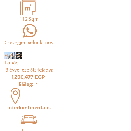
112
Sqm
Csevegjen velünk most
ELADVA
Lakás
3 évvel ezelőtt
feladva
1,206,477 EGP
Előleg:
≈
Interkontinentális