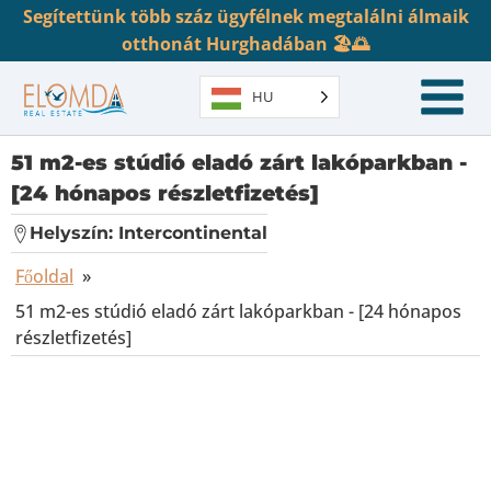
Segítettünk több száz ügyfélnek megtalálni álmaik
otthonát Hurghadában 🏖️🌅
HU
51 m2-es stúdió eladó zárt lakóparkban -
[24 hónapos részletfizetés]
Helyszín:
Intercontinental
Főoldal
»
51 m2-es stúdió eladó zárt lakóparkban - [24 hónapos
részletfizetés]