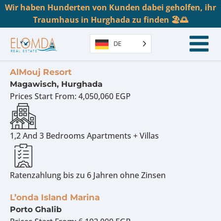
Wir haben Hunderten von Kunden dabei geholfen, ihr
Traumhaus in Hurghada zu finden 🏖️🌅
DE
AlMouj Resort
Magawisch, Hurghada
Prices Start From:
4,050,060 EGP
1,2 And 3 Bedrooms Apartments + Villas
Ratenzahlung bis zu 6 Jahren ohne Zinsen
L’onda Island Marina
Porto Ghalib