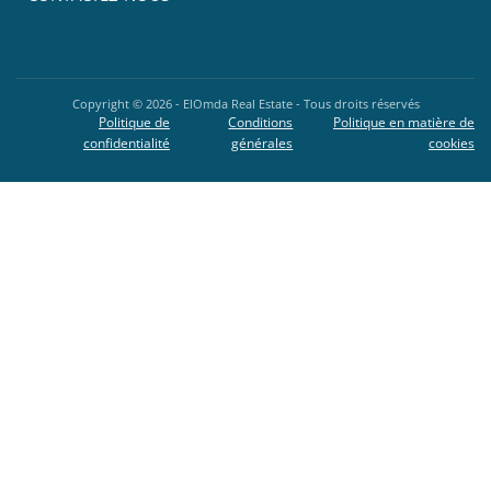
Copyright ©
2026
- ElOmda Real Estate - Tous droits réservés
Politique de
Conditions
Politique en matière de
confidentialité
générales
cookies