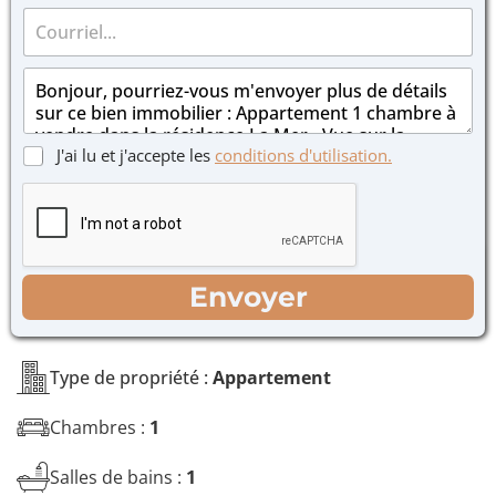
C
é
o
p
u
h
M
r
o
e
r
n
s
i
e
s
e
*
C
J'ai lu et j'accepte les
conditions d'utilisation.
a
l
a
g
*
s
e
e
*
s
à
c
WhatsApp
Courriel
Appel
Envoyer
o
c
h
e
Type de propriété :
Appartement
r
*
Chambres :
1
Salles de bains :
1