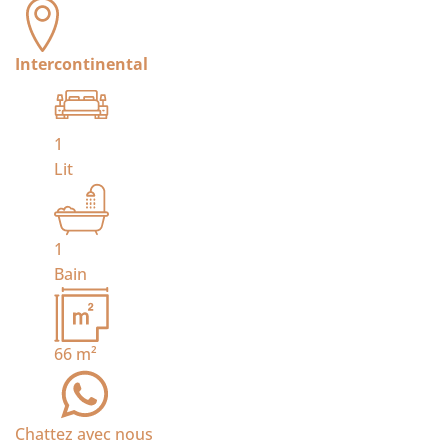
Intercontinental
1
Lit
1
Bain
66
m²
Chattez avec nous