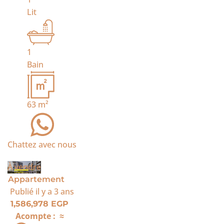
Lit
1
Bain
63
m²
Chattez avec nous
À vendre
Appartement
Publié
il y a 3 ans
1,586,978 EGP
Acompte :
≈