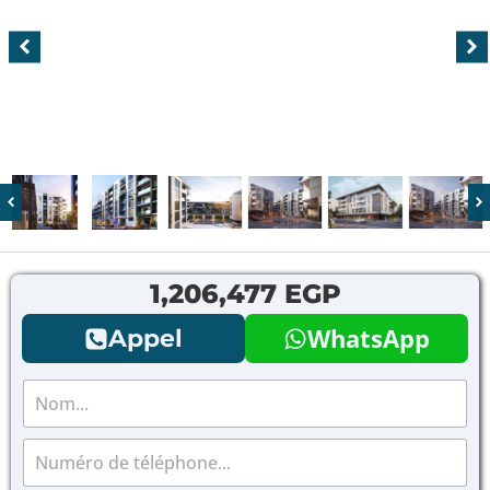
1,206,477 EGP
WhatsApp
Appel
N
o
m
T
*
é
l