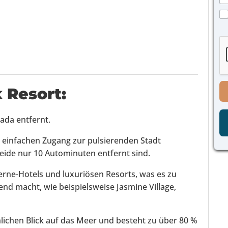
h
*
r
K
K
i
o
o
c
n
n
h
t
t
t
r
r
*
o
o
l
l
l
l
k
k Resort
:
k
ä
ä
s
s
t
ada entfernt.
t
c
c
h
h
 einfachen Zugang zur pulsierenden Stadt
e
e
ide nur 10 Autominuten entfernt sind.
n
n
N
*
terne-Hotels und luxuriösen Resorts, was es zu
a
m
nd macht, wie beispielsweise Jasmine Village,
e
T
e
hlichen Blick auf das Meer und besteht zu über 80 %
l