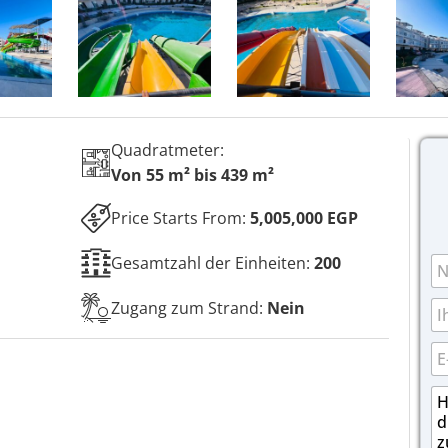
Quadratmeter:
Von 55 m² bis 439 m²
Price Starts From:
5,005,000 EGP
N
Gesamtzahl der Einheiten:
200
a
m
T
Zugang zum Strand:
Nein
e
e
*
l
E
e
-
f
M
N
o
a
a
n
i
c
l