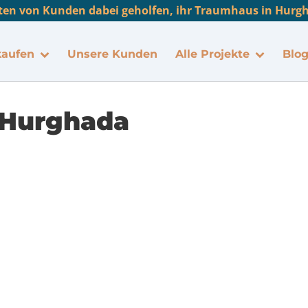
en von Kunden dabei geholfen, ihr Traumhaus in Hurgha
kaufen
Unsere Kunden
Alle Projekte
Blo
– Hurghada