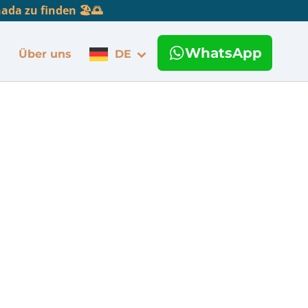
da zu finden 🏖️🌅
WhatsApp
g
Über uns
DE