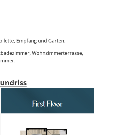
c
h
e
n
*
oilette, Empfang und Garten.
ptbadezimmer, Wohnzimmerterrasse,
immer.
rundriss