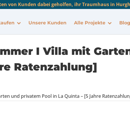
en von Kunden dabei geholfen, ihr Traumhaus in Hurgha
kaufen
Unsere Kunden
Alle Projekte
Blo
immer I Villa mit Garte
hre Ratenzahlung]
arten und privatem Pool in La Quinta – [5 Jahre Ratenzahlun