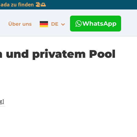
da zu finden 🏖️🌅
WhatsApp
g
Über uns
DE
n und privatem Pool
g]