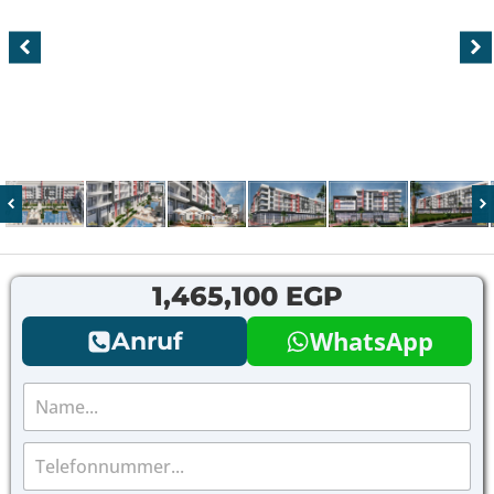
1,465,100 EGP
WhatsApp
Anruf
N
a
m
T
e
e
*
l