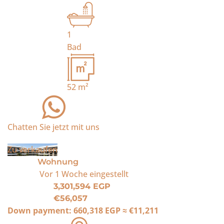
1
Bad
52
m²
Chatten Sie jetzt mit uns
Zu verkaufen
Wohnung
Vor 1 Woche
eingestellt
3,301,594 EGP
€56,057
Down payment:
660,318 EGP
≈
€11,211