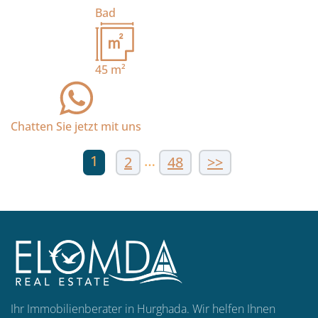
Bad
45
m²
Chatten Sie jetzt mit uns
1
…
2
48
>>
Ihr Immobilienberater in Hurghada. Wir helfen Ihnen