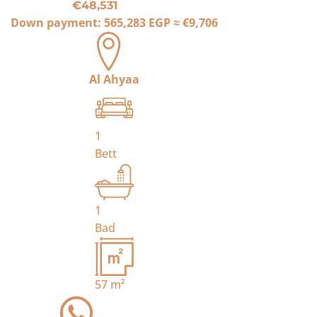
€48,531
Down payment:
565,283 EGP
≈
€9,706
Al Ahyaa
1
Bett
1
Bad
57
m²