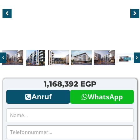
1,168,392 EGP
WhatsApp
Anruf
N
a
m
T
e
e
*
l